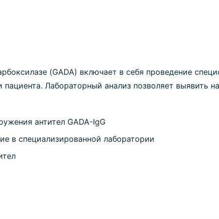
арбоксилазе (GADA) включает в себя проведение специ
и пациента. Лабораторный анализ позволяет выявить н
ружения антител GADA-IgG
ние в специализированной лаборатории
ител