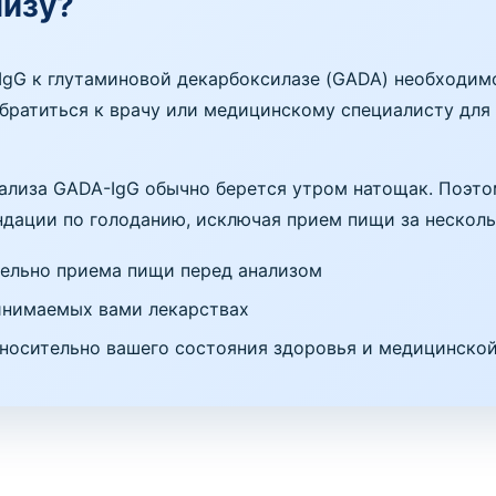
лизу?
 IgG к глутаминовой декарбоксилазе (GADA) необходи
братиться к врачу или медицинскому специалисту для
нализа GADA-IgG обычно берется утром натощак. Поэт
ации по голоданию, исключая прием пищи за нескольк
ельно приема пищи перед анализом
инимаемых вами лекарствах
носительно вашего состояния здоровья и медицинско