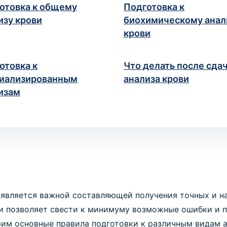
отовка к общему
Подготовка к
детей
для детей
Эндокринология
Фтизиатрия
Вс
изу крови
биохимическому анал
Гормональные нарушения и
Диагностика и лечение
Пол
крови
обмен веществ
туберкулёза
мед
Выбрать клиник
мер телефона
*
кли
Вызов терапевта на дом
Вызов медсестры на дом
Выз
Осмотр и консультация врача
Манипуляции и уход на дому
Кон
отовка к
Что делать после сда
до
иализированным
анализа крови
ЯЦИИ
изам
Массаж
Криолечение
Все
е, какие анализы вам необходимы,
запишитесь к врачу
н
Лечебно-профилактический
Лечение методом низких
Пол
массаж
температур
мед
ы для своевременного обновления размещённого на сайте пра
 уточнять стоимость и сроки выполнения исследований по тел
 является важной составляющей получения точных и н
и позволяет свести к минимуму возможные ошибки и 
рим основные правила подготовки к различным видам а