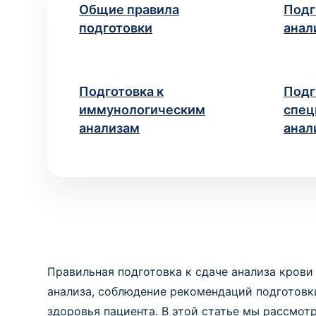
исследований
Общие правила
Подг
Медицинские справки для
учебных заведений
Хирургия
подготовки
анал
Диагностика и хирургическое
ВЫЗОВ ВРАЧА НА ДОМ
лечение заболеваний
Ваше имя
Но
*
Вызов педиатра на дом
Медицинская помощь ребёнку
Подготовка к
Подг
на дому
иммунологическим
спец
ПРОЦЕДУРЫ И МАНИПУЛ
анализам
анал
Манипуляция
Если вы не знает
Медицинские процедуры по
назначению
* Администрация клиники принимает все мер
недоразумений, рекомендуем
Правильная подготовка к сдаче анализа крови
анализа, соблюдение рекомендаций подготовк
здоровья пациента. В этой статье мы рассмот