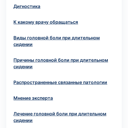
Дигностика
Выбрать клинику
К какому врачу обращаться
Виды головной боли при длительном
сидении
Оформить заказ
Если вы не знаете, какие анализы вам
Причины головной боли при длительном
необходимы,
запишитесь к врачу
на
сидении
консультацию .
Распространенные связанные патологии
* Администрация клиники принимает все меры для
своевременного обновления размещённого на сайте
Мнение эксперта
прайс-листа. Однако, чтобы избежать возможных
недоразумений, рекомендуем уточнять стоимость и
Лечение головной боли при длительном
сроки выполнения исследований по телефонам,
сидении
указанным на сайте.