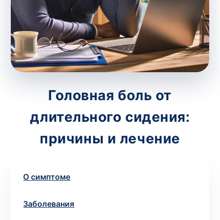
потрібний. Виняток становлять мазки та
зіскрібки. Взяття біоматеріалу для них
виконує лікар – необхідий
запись к
специалисту
.
Анализ на дому
Головная боль от
Сохранить
длительного сидения:
причины и лечение
Ваше имя
*
О симптоме
Номер телефона
*
Заболевания