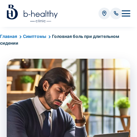
Анализы
Главная
Симптомы
Головная боль при длительном
сидении
* Оплачивается дополнительно (в зависимости от вида
анализа):
Стоимость забора крови - 50 грн
Стоимость забора биоматериала (кроме
крови) – от 35 грн
Итого:
0
грн
Попередній запис на дослідження не