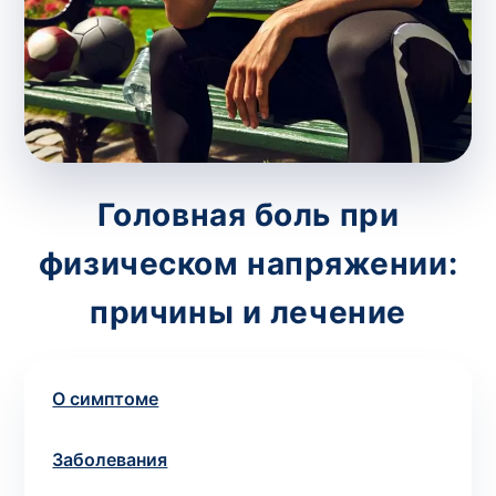
потрібний. Виняток становлять мазки та
зіскрібки. Взяття біоматеріалу для них
виконує лікар – необхідий
запись к
специалисту
.
Анализ на дому
Головная боль при
Сохранить
физическом напряжении:
причины и лечение
Ваше имя
*
О симптоме
Номер телефона
*
Заболевания