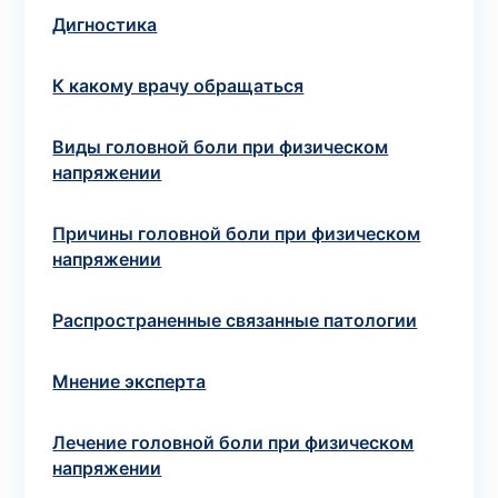
Дигностика
Выбрать клинику
К какому врачу обращаться
Виды головной боли при физическом
напряжении
Оформить заказ
Если вы не знаете, какие анализы вам
Причины головной боли при физическом
необходимы,
запишитесь к врачу
на
напряжении
консультацию .
Распространенные связанные патологии
* Администрация клиники принимает все меры для
своевременного обновления размещённого на сайте
Мнение эксперта
прайс-листа. Однако, чтобы избежать возможных
недоразумений, рекомендуем уточнять стоимость и
Лечение головной боли при физическом
сроки выполнения исследований по телефонам,
напряжении
указанным на сайте.