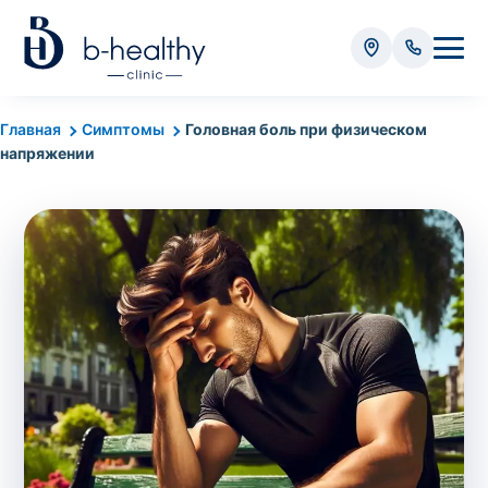
Анализы
Главная
Симптомы
Головная боль при физическом
напряжении
* Оплачивается дополнительно (в зависимости от вида
анализа):
Стоимость забора крови - 50 грн
Стоимость забора биоматериала (кроме
крови) – от 35 грн
Итого:
0
грн
Попередній запис на дослідження не