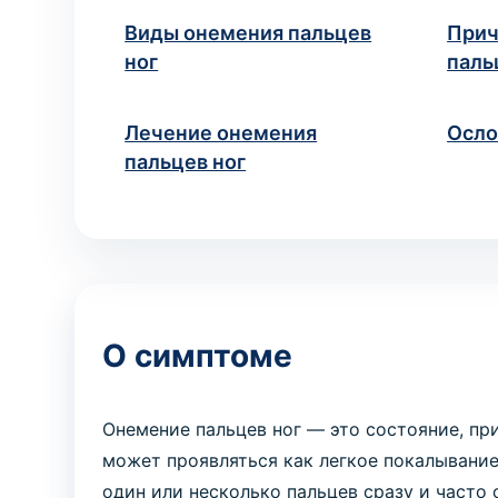
исследований
Медицинские справки для
Виды онемения пальцев
Прич
учебных заведений
Хирургия
ног
паль
Диагностика и хирургическое
ВЫЗОВ ВРАЧА НА ДОМ
лечение заболеваний
Ваше имя
Но
*
Вызов педиатра на дом
Лечение онемения
Осл
Медицинская помощь ребёнку
на дому
пальцев ног
ПРОЦЕДУРЫ И МАНИПУЛ
Манипуляция
Если вы не знает
Медицинские процедуры по
назначению
* Администрация клиники принимает все мер
недоразумений, рекомендуем
О симптоме
Онемение пальцев ног — это состояние, пр
может проявляться как легкое покалывани
один или несколько пальцев сразу и част