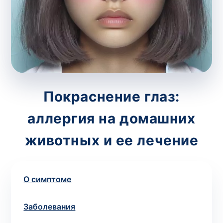
потрібний. Виняток становлять мазки та
зіскрібки. Взяття біоматеріалу для них
виконує лікар – необхідий
запись к
специалисту
.
Анализ на дому
Покраснение глаз:
Сохранить
аллергия на домашних
животных и ее лечение
Ваше имя
*
О симптоме
Номер телефона
*
Заболевания