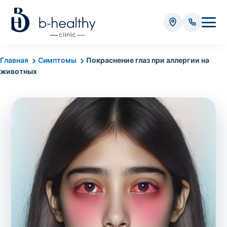
Анализы
Главная
Симптомы
Покраснение глаз при аллергии на
животных
* Оплачивается дополнительно (в зависимости от вида
анализа):
Стоимость забора крови - 50 грн
Стоимость забора биоматериала (кроме
крови) – от 35 грн
Итого:
0
грн
Попередній запис на дослідження не