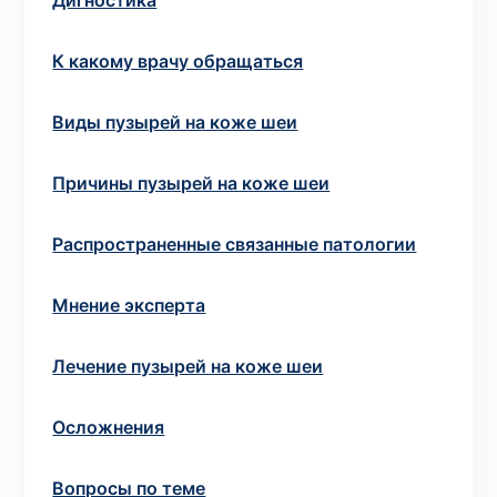
Дигностика
Выбрать клинику
К какому врачу обращаться
Виды пузырей на коже шеи
Оформить заказ
Причины пузырей на коже шеи
Если вы не знаете, какие анализы вам
Распространенные связанные патологии
необходимы,
запишитесь к врачу
на
консультацию .
Мнение эксперта
* Администрация клиники принимает все меры для
Лечение пузырей на коже шеи
своевременного обновления размещённого на сайте
прайс-листа. Однако, чтобы избежать возможных
недоразумений, рекомендуем уточнять стоимость и
Осложнения
сроки выполнения исследований по телефонам,
указанным на сайте.
Вопросы по теме