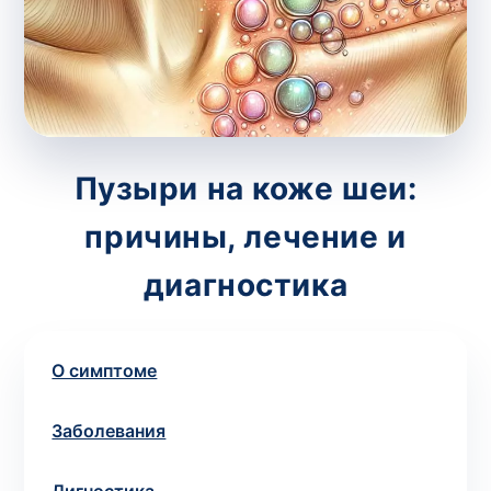
потрібний. Виняток становлять мазки та
зіскрібки. Взяття біоматеріалу для них
виконує лікар – необхідий
запись к
специалисту
.
Анализ на дому
Пузыри на коже шеи:
Сохранить
причины, лечение и
диагностика
Ваше имя
*
О симптоме
Заболевания
Номер телефона
*