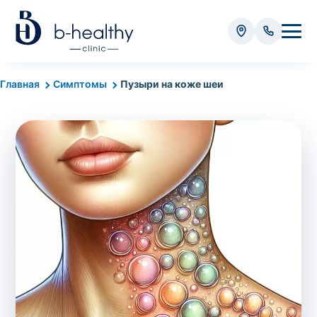
Анализы
Главная
Симптомы
Пузыри на коже шеи
* Оплачивается дополнительно (в зависимости от вида
анализа):
Стоимость забора крови - 50 грн
Стоимость забора биоматериала (кроме
крови) – от 35 грн
Итого:
0
грн
Попередній запис на дослідження не