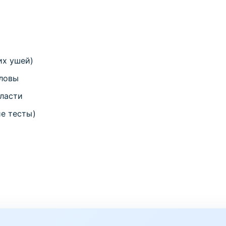
их ушей)
оловы
бласти
ие тесты)