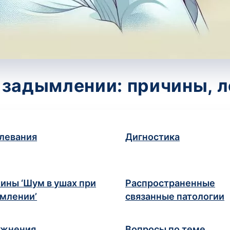
 задымлении: причины, л
левания
Дигностика
ины ‘Шум в ушах при
Распространенные
млении’
связанные патологии
ожнения
Вопросы по теме