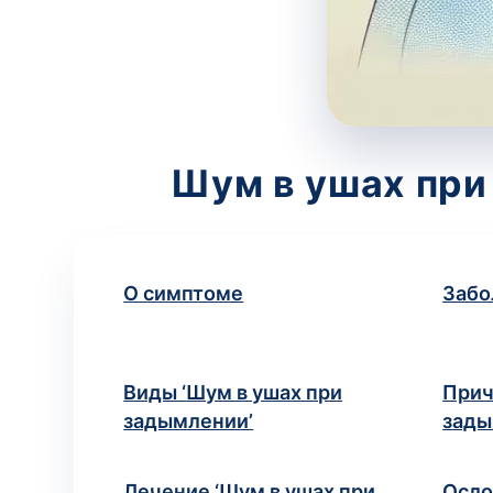
Шум в ушах при
О симптоме
Забо
Виды ‘Шум в ушах при
Прич
задымлении’
зады
Лечение ‘Шум в ушах при
Осл