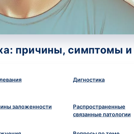
ха: причины, симптомы и
левания
Дигностика
ины заложенности
Распространенные
связанные патологии
ожнения
Вопросы по теме