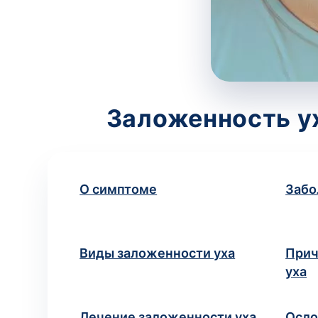
Заложенность у
О симптоме
Забо
Виды заложенности уха
Прич
уха
Лечение заложенности уха
Осл