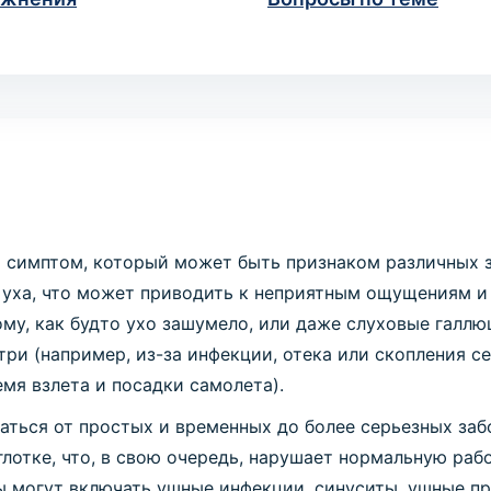
 симптом, который может быть признаком различных з
 уха, что может приводить к неприятным ощущениям 
ому, как будто ухо зашумело, или даже слуховые галл
ри (например, из-за инфекции, отека или скопления се
емя взлета и посадки самолета).
ться от простых и временных до более серьезных заб
лотке, что, в свою очередь, нарушает нормальную раб
 могут включать ушные инфекции, синуситы, ушные про