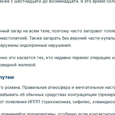
также с шестнадцати до восемнадцати. В это время сол
ый загар на всем теле, поэтому часто загорают топле
мастопатией. Также загарать без верхней части купаль
наружены эндокринные нарушения.
нно это касается тех, кто недавно перенес операцию н
овидной железой.
 путем
го романа. Правильная атмосфера и мечтательное нас
 забывать об обычных средствах контрацепции (презер
от появления ИППП (трихомониаз, сифилис, хламидиоз
 применяйте презервативы, особенно если контактируе