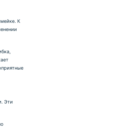
мейке. К
менении
ибка,
жает
гоприятные
и. Эти
но