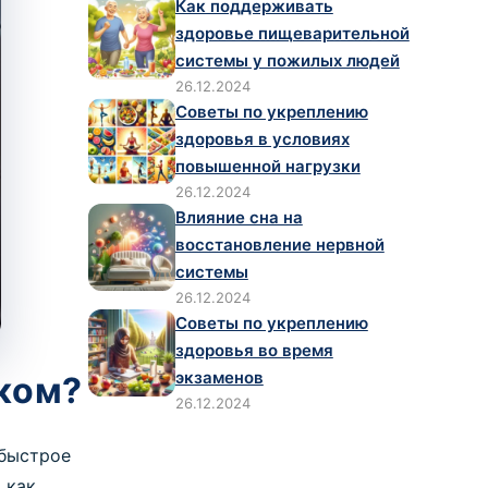
Как поддерживать
здоровье пищеварительной
е направления
системы у пожилых людей
ный перечень
ицинских направлений
26.12.2024
у
ники
ов невролога на дом
Советы по укреплению
сультация невролога на
здоровья в условиях
Оформить заказ
му
повышенной нагрузки
26.12.2024
 услуги
Влияние сна на
а консультацию .
ный перечень
восстановление нервной
ицинских услуг
системы
йс-листа. Однако, чтобы избежать возможных
26.12.2024
ефонам, указанным на сайте.
Советы по укреплению
здоровья во время
экзаменов
ском?
26.12.2024
 быстрое
 как