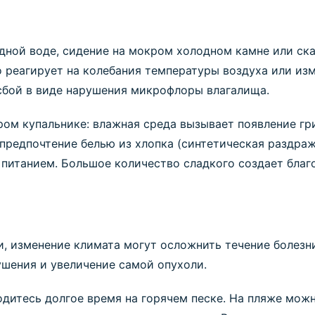
одной воде, сидение на мокром холодном камне или ска
о реагирует на колебания температуры воздуха или из
 сбой в виде нарушения микрофлоры влагалища.
ром купальнике: влажная среда вызывает появление гр
предпочтение белью из хлопка (синтетическая раздра
 питанием. Большое количество сладкого создает бла
, изменение климата могут осложнить течение болезн
шения и увеличение самой опухоли.
одитесь долгое время на горячем песке. На пляже мож