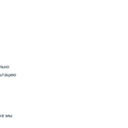
льно
льтацию
же мы