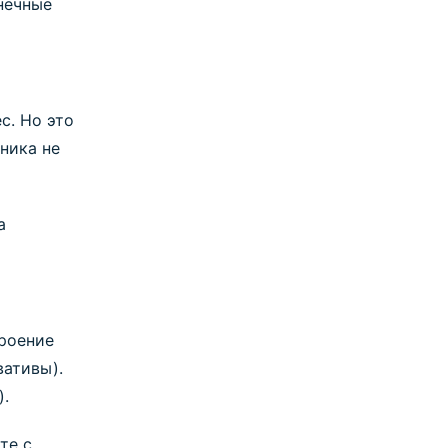
нечные
с. Но это
ника не
а
троение
вативы).
).
те с