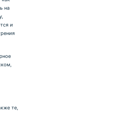
ь на
у,
тся и
трения
ерное
ском,
кже те,