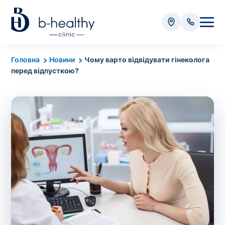
Аналізи
Головна
Новини
Чому варто відвідувати гінеколога
перед відпусткою?
* Додатково оплачується (залежно від виду аналізу):
Вартість забору крові - 50 грн
Вартість забору біоматеріалу (крім крові) - від
35 грн
Всього:
0
грн
Попередній запис на дослідження не
потрібний. Виняток становлять мазки та