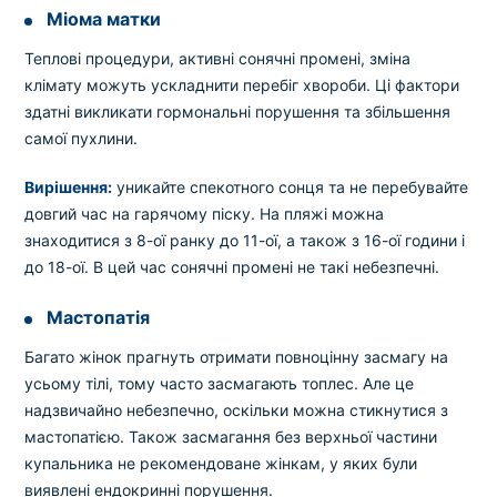
Міома матки
Теплові процедури, активні сонячні промені, зміна
клімату можуть ускладнити перебіг хвороби. Ці фактори
здатні викликати гормональні порушення та збільшення
самої пухлини.
Вирішення:
уникайте спекотного сонця та не перебувайте
довгий час на гарячому піску. На пляжі можна
знаходитися з 8-ої ранку до 11-ої, а також з 16-ої години і
до 18-ої. В цей час сонячні промені не такі небезпечні.
Мастопатія
Багато жінок прагнуть отримати повноцінну засмагу на
усьому тілі, тому часто засмагають топлес. Але це
надзвичайно небезпечно, оскільки можна стикнутися з
мастопатією. Також засмагання без верхньої частини
купальника не рекомендоване жінкам, у яких були
виявлені ендокринні порушення.