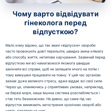
зіскрібки. Взяття біоматеріалу для них
виконує лікар – необхідий
запис до фахівця
.
Чому варто відвідувати
гінеколога перед
Аналіз вдома
відпусткою?
Зберегти
Мало кому відомо, що так звані «відпускні» хвороби
часто провокують довгі перельоти, швидка зміна клімату
або способу життя, нетипове харчування. Зазвичай перед
Ваше ім'я
*
відпусткою ми всі намагаємося якомога швидше
закінчити всі справи, щоб не залишати нічого на потім і
тому вимушені працювати на повну. У цей час організм
зазнає дуже великого стресу, адже віддає всі свої сили.
Номер телефону
*
Через це, опиняючись у сприятливих умовах, наприклад,
на березі моря, наша імунна система розслабляється і
стає геть беззахисною. Не дивно, що саме під час
відпусток виникають загострення хронічних хвороб або
навіть з’являються нові.