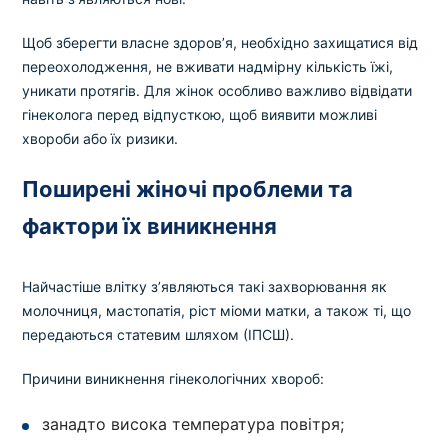
Вибрати клініку
Щоб зберегти власне здоров’я, необхідно захищатися від
переохолодження, не вживати надмірну кількість їжі,
уникати протягів. Для жінок особливо важливо відвідати
Оформити замовлення
гінеколога перед відпусткою, щоб виявити можливі
хвороби або їх ризики.
Якщо ви не знаєте, які аналізи вам необхідні,
запишіться до лікаря
на консультацію .
Поширені жіночі проблеми та
фактори їх виникнення
* Адміністрація клініки вживає всіх заходів для
своєчасного оновлення розміщеного на сайті прайс-
Найчастіше влітку з’являються такі захворювання як
листа. Проте, щоб уникнути можливих непорозумінь,
рекомендуємо уточнювати вартість та терміни
молочниця, мастопатія, ріст міоми матки, а також ті, що
виконання досліджень за телефонами, вказаними на
передаються статевим шляхом (ІПСШ).
сайті.
Причини виникнення гінекологічних хвороб:
занадто висока температура повітря;