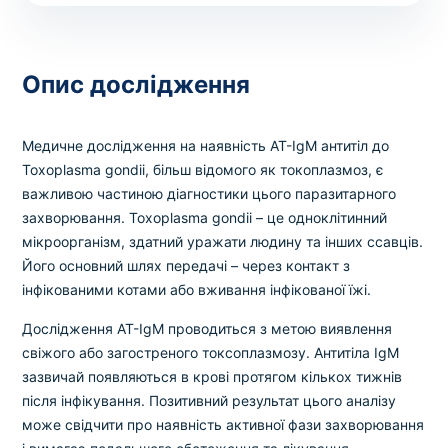
Вибрати клініку
Опис дослідження
Оформити замовлення
Медичне дослідження на наявність AT-IgM антитіл до
Якщо ви не знаєте, які аналізи вам необхідні,
Toxoplasma gondii, більш відомого як токоплазмоз, є
запишіться до лікаря
на консультацію .
важливою частиною діагностики цього паразитарного
захворювання. Toxoplasma gondii – це одноклітинний
мікроорганізм, здатний уражати людину та інших ссавців.
* Адміністрація клініки вживає всіх заходів для
Його основний шлях передачі – через контакт з
своєчасного оновлення розміщеного на сайті прайс-
листа. Проте, щоб уникнути можливих непорозумінь,
інфікованими котами або вживання інфікованої їжі.
рекомендуємо уточнювати вартість та терміни
Дослідження AT-IgM проводиться з метою виявлення
виконання досліджень за телефонами, вказаними на
свіжого або загостреного токсоплазмозу. Антитіла IgM
сайті.
зазвичай появляються в крові протягом кількох тижнів
після інфікування. Позитивний результат цього аналізу
може свідчити про наявність активної фази захворювання