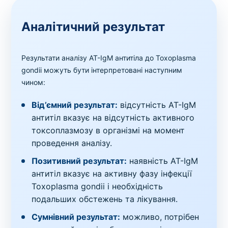
Аналітичний результат
Результати аналізу AT-IgМ антитіла до Toxoplasma
gondii можуть бути інтерпретовані наступним
чином:
Від’ємний результат:
відсутність AT-IgМ
антитіл вказує на відсутність активного
токсоплазмозу в організмі на момент
проведення аналізу.
Позитивний результат:
наявність AT-IgМ
антитіл вказує на активну фазу інфекції
Toxoplasma gondii і необхідність
подальших обстежень та лікування.
Сумнівний результат:
можливо, потрібен