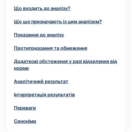
зіскрібки. Взяття біоматеріалу для них
Що входить до аналізу?
виконує лікар – необхідий
запис до фахівця
.
Що ще призначають із цим аналізом?
Аналіз вдома
Показання до аналізу
Зберегти
Протипоказання та обмеження
Додаткові обстеження у разі відхилення від
норми
Ваше ім'я
*
Аналітичний результат
Інтерпретація результатів
Номер телефону
*
Переваги
Синоніми