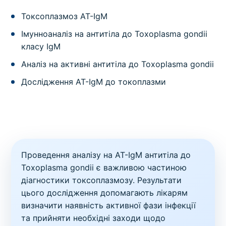
Токсоплазмоз AT-IgМ
Імунноаналіз на антитіла до Toxoplasma gondii
класу IgМ
Аналіз на активні антитіла до Toxoplasma gondii
Дослідження AT-IgМ до токоплазми
Проведення аналізу на AT-IgМ антитіла до
Toxoplasma gondii є важливою частиною
діагностики токсоплазмозу. Результати
цього дослідження допомагають лікарям
визначити наявність активної фази інфекції
та прийняти необхідні заходи щодо