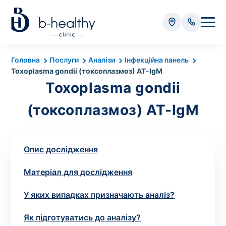
Аналізи
Головна
Послуги
Аналізи
Інфекційна панель
Toxoplasma gondii (токсоплазмоз) AT-IgМ
* Додатково оплачується (залежно від виду аналізу):
Toxoplasma gondii
Вартість забору крові - 50 грн
(токсоплазмоз) AT-IgМ
Вартість забору біоматеріалу (крім крові) - від
35 грн
Опис дослідження
Всього:
0
грн
Матеріал для дослідження
У яких випадках призначають аналіз?
Попередній запис на дослідження не
Як підготуватись до аналізу?
потрібний. Виняток становлять мазки та