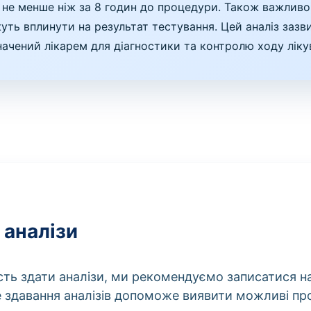
у, не менше ніж за 8 годин до процедури. Також важлив
жуть вплинути на результат тестування. Цей аналіз зазв
ачений лікарем для діагностики та контролю ходу лікув
 аналізи
ість здати аналізи, ми рекомендуємо записатися н
е здавання аналізів допоможе виявити можливі пр