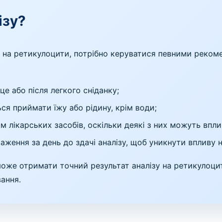
ізу?
у на ретикулоцити, потрібно керуватися певними реком
е або після легкого сніданку;
ся приймати їжу або рідину, крім води;
лікарських засобів, оскільки деякі з них можуть вплин
ження за день до здачі аналізу, щоб уникнути впливу н
же отримати точний результат аналізу на ретикулоцит
вання.