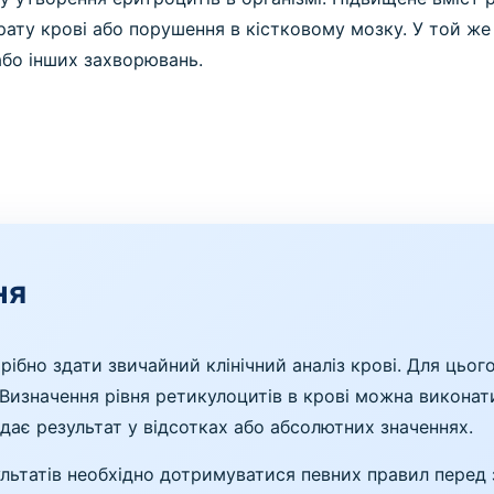
трату крові або порушення в кістковому мозку. У той ж
 або інших захворювань.
ня
ібно здати звичайний клінічний аналіз крові. Для цього
. Визначення рівня ретикулоцитів в крові можна викон
і дає результат у відсотках або абсолютних значеннях.
льтатів необхідно дотримуватися певних правил перед 