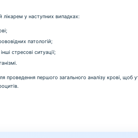
 лікарем у наступних випадках:
ві;
рововідних патологій;
інші стресові ситуації;
анізмі.
сля проведення першого загального аналізу крові, щоб 
роцитів.