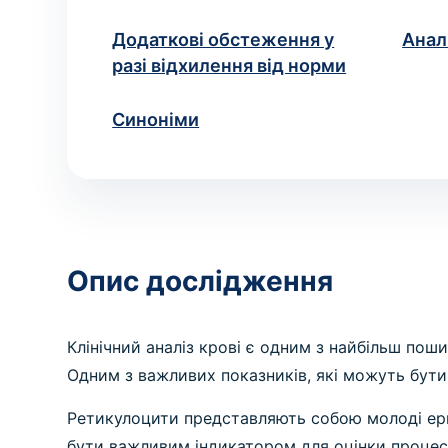
народження
ВИКЛИК ЛІКАРЯ ДОДОМУ
Додаткові обстеження у
Анал
Хірургія
Виклик невролога додому
разі відхилення від норми
Діагностика та хірургічне
Консультація невролога вдома
Ваше ім'я
Номе
*
лікування захворювань
Синоніми
ПРОЦЕДУРИ ТА МАНІПУЛЯ
Маніпуляція
Медичні процедури за
призначенням
Якщо ви не зна
Опис дослідження
* Адміністрація клініки вживає всіх заході
рекомендуємо уточню
Клінічний аналіз крові є одним з найбільш пош
Одним з важливих показників, які можуть бути о
Ретикулоцити представляють собою молоді ерит
бути важливим індикатором для оцінки процесу