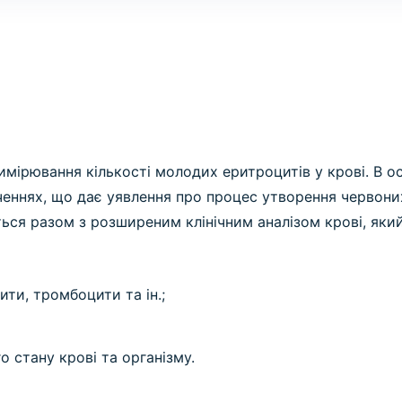
имірювання кількості молодих еритроцитів у крові. В о
ченнях, що дає уявлення про процес утворення червоних
ься разом з розширеним клінічним аналізом крові, який
ити, тромбоцити та ін.;
о стану крові та організму.