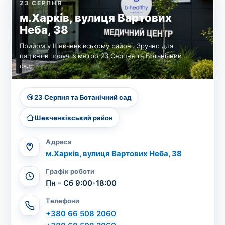
23 СЕРПНЯ
м.Харків, вулиця Вартових
Неба, 38
Прийом у Шевченківському районі. Зручно для
пацієнтів поруч із метро 23 Серпня та Ботанічний
сад.
23 Серпня та Ботанічний сад
Шевченківський район
Адреса
м.Харків, вулиця Вартових Неба, 38
Графік роботи
Пн - Сб 9:00-18:00
Телефони
+380 66 508 2060