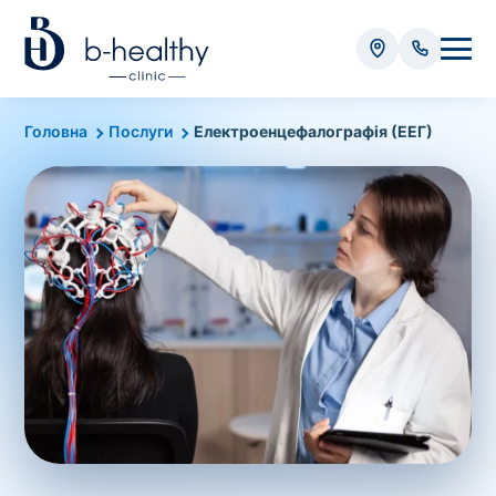
Аналізи
Головна
Послуги
Електроенцефалографія (ЕЕГ)
* Додатково оплачується (залежно від виду аналізу):
Вартість забору крові - 50 грн
Вартість забору біоматеріалу (крім крові) - від
35 грн
Всього:
0
грн
Попередній запис на дослідження не
потрібний. Виняток становлять мазки та