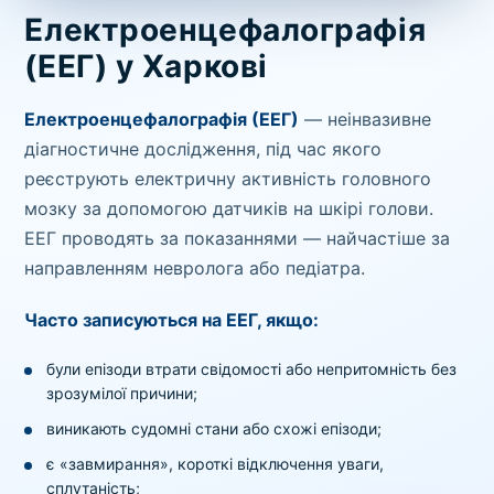
зіскрібки. Взяття біоматеріалу для них
Електроенцефалографія
виконує лікар – необхідий
запис до фахівця
.
(ЕЕГ) у Харкові
Аналіз вдома
Електроенцефалографія (ЕЕГ)
— неінвазивне
діагностичне дослідження, під час якого
Зберегти
реєструють електричну активність головного
мозку за допомогою датчиків на шкірі голови.
ЕЕГ проводять за показаннями — найчастіше за
Ваше ім'я
направленням невролога або педіатра.
*
Часто записуються на ЕЕГ, якщо:
були епізоди втрати свідомості або непритомність без
Номер телефону
*
зрозумілої причини;
виникають судомні стани або схожі епізоди;
є «завмирання», короткі відключення уваги,
сплутаність;