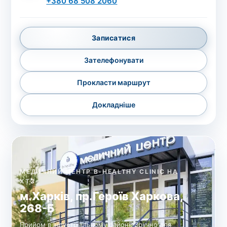
+380 68 508 2060
Записатися
Зателефонувати
Прокласти маршрут
Докладніше
МЕДИЧНИЙ ЦЕНТР B-HEALTHY CLINIC НА
ХТЗ
м.Харків, пр.Героїв Харкова,
268-Б
Прийом в Індустріальному районі. Зручно для