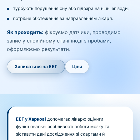
Вибрати клініку
турбують порушення сну або підозра на нічні епізоди;
потрібне обстеження за направленням лікаря.
Як проходить:
фіксуємо датчики, проводимо
Оформити замовлення
запис у спокійному стані іноді з пробами,
оформлюємо результати.
Якщо ви не знаєте, які аналізи вам необхідні,
запишіться до лікаря
на консультацію .
Записатися на ЕЕГ
Ціни
* Адміністрація клініки вживає всіх заходів для
своєчасного оновлення розміщеного на сайті прайс-
листа. Проте, щоб уникнути можливих непорозумінь,
рекомендуємо уточнювати вартість та терміни
виконання досліджень за телефонами, вказаними на
сайті.
ЕЕГ у Харкові
допомагає лікарю оцінити
функціональні особливості роботи мозку та
зіставити дані дослідження зі скаргами й