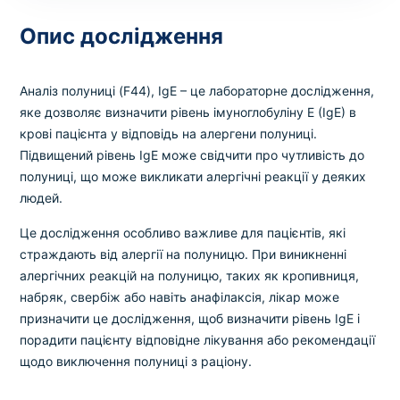
Вибрати клініку
Опис дослідження
Аналіз полуниці (F44), IgE – це лабораторне дослідження,
Оформити замовлення
яке дозволяє визначити рівень імуноглобуліну E (IgE) в
крові пацієнта у відповідь на алергени полуниці.
Якщо ви не знаєте, які аналізи вам необхідні,
Підвищений рівень IgE може свідчити про чутливість до
запишіться до лікаря
на консультацію .
полуниці, що може викликати алергічні реакції у деяких
людей.
* Адміністрація клініки вживає всіх заходів для
Це дослідження особливо важливе для пацієнтів, які
своєчасного оновлення розміщеного на сайті прайс-
страждають від алергії на полуницю. При виникненні
листа. Проте, щоб уникнути можливих непорозумінь,
алергічних реакцій на полуницю, таких як кропивниця,
рекомендуємо уточнювати вартість та терміни
виконання досліджень за телефонами, вказаними на
набряк, свербіж або навіть анафілаксія, лікар може
сайті.
призначити це дослідження, щоб визначити рівень IgE і
порадити пацієнту відповідне лікування або рекомендації
щодо виключення полуниці з раціону.