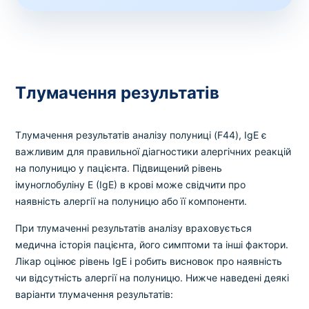
Тлумачення результатів
Тлумачення результатів аналізу полуниці (F44), IgE є
важливим для правильної діагностики алергічних реакцій
на полуницю у пацієнта. Підвищений рівень
імуноглобуліну E (IgE) в крові може свідчити про
наявність алергії на полуницю або її компоненти.
При тлумаченні результатів аналізу враховується
медична історія пацієнта, його симптоми та інші фактори.
Лікар оцінює рівень IgE і робить висновок про наявність
чи відсутність алергії на полуницю. Нижче наведені деякі
варіанти тлумачення результатів: