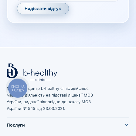
Надіслати відгук
Медичний центр b-healthy clinic здійснює
КНОПКА
ЗВ'ЯЗКУ
медичну діяльність на підставі ліцензії МОЗ
України, виданої відповідно до наказу МОЗ
України № 545 від 23.03.2021.
Послуги