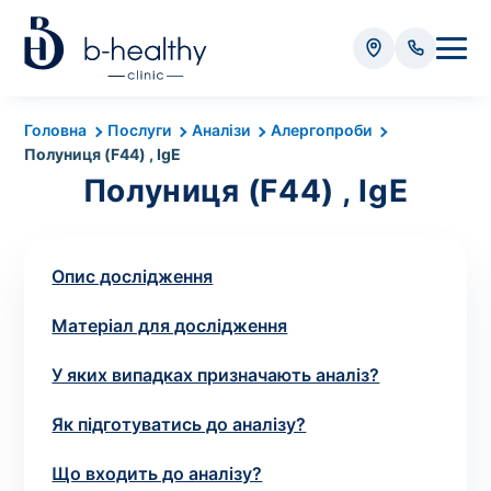
Аналізи
Головна
Послуги
Аналізи
Алергопроби
Полуниця (F44) , IgE
* Додатково оплачується (залежно від виду аналізу):
Полуниця (F44) , IgE
Вартість забору крові - 50 грн
Вартість забору біоматеріалу (крім крові) - від
35 грн
Опис дослідження
Матеріал для дослідження
Всього:
0
грн
У яких випадках призначають аналіз?
Як підготуватись до аналізу?
Попередній запис на дослідження не
Що входить до аналізу?
потрібний. Виняток становлять мазки та