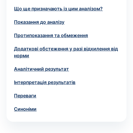
зіскрібки. Взяття біоматеріалу для них
Що ще призначають із цим аналізом?
виконує лікар – необхідий
запис до фахівця
.
Показання до аналізу
Аналіз вдома
Протипоказання та обмеження
Зберегти
Додаткові обстеження у разі відхилення від
норми
Аналітичний результат
Ваше ім'я
*
Інтерпретація результатів
Переваги
Номер телефону
*
Синоніми