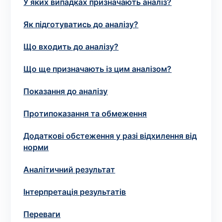
У яких випадках призначають аналіз?
зіскрібки. Взяття біоматеріалу для них
виконує лікар – необхідий
запис до фахівця
.
Як підготуватись до аналізу?
Що входить до аналізу?
Аналіз вдома
Що ще призначають із цим аналізом?
Зберегти
Показання до аналізу
Протипоказання та обмеження
Ваше ім'я
*
Додаткові обстеження у разі відхилення від
норми
Аналітичний результат
Номер телефону
*
Інтерпретація результатів
Переваги