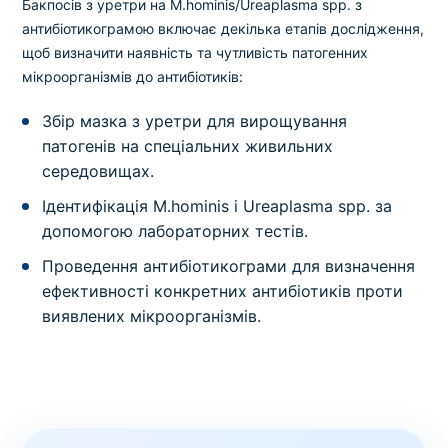
Бакпосів з уретри на M.hominis/Ureaplasma spp. з
антибіотикограмою включає декілька етапів дослідження,
щоб визначити наявність та чутливість патогенних
мікроорганізмів до антибіотиків:
Збір мазка з уретри для вирощування
патогенів на спеціальних живильних
середовищах.
Ідентифікація M.hominis і Ureaplasma spp. за
допомогою лабораторних тестів.
Проведення антибіотикограми для визначення
ефективності конкретних антибіотиків проти
виявлених мікроорганізмів.