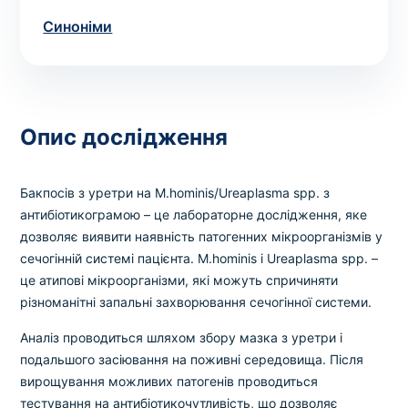
Вибрати клініку
Синоніми
Оформити замовлення
Опис дослідження
Якщо ви не знаєте, які аналізи вам необхідні,
запишіться до лікаря
на консультацію .
Бакпосів з уретри на M.hominis/Ureaplasma spp. з
антибіотикограмою – це лабораторне дослідження, яке
* Адміністрація клініки вживає всіх заходів для
дозволяє виявити наявність патогенних мікроорганізмів у
своєчасного оновлення розміщеного на сайті прайс-
сечогінній системі пацієнта. M.hominis і Ureaplasma spp. –
листа. Проте, щоб уникнути можливих непорозумінь,
це атипові мікроорганізми, які можуть спричиняти
рекомендуємо уточнювати вартість та терміни
різноманітні запальні захворювання сечогінної системи.
виконання досліджень за телефонами, вказаними на
сайті.
Аналіз проводиться шляхом збору мазка з уретри і
подальшого засіювання на поживні середовища. Після
вирощування можливих патогенів проводиться
тестування на антибіотикочутливість, що дозволяє