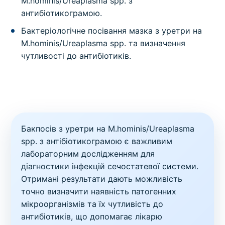
M.hominis/Ureaplasma spp. з
антибіотикограмою.
Бактеріологічне посівання мазка з уретри на
M.hominis/Ureaplasma spp. та визначення
чутливості до антибіотиків.
Бакпосів з уретри на M.hominis/Ureaplasma
spp. з антібіотикограмою є важливим
лабораторним дослідженням для
діагностики інфекцій сечостатевої системи.
Отримані результати дають можливість
точно визначити наявність патогенних
мікроорганізмів та їх чутливість до
антибіотиків, що допомагає лікарю