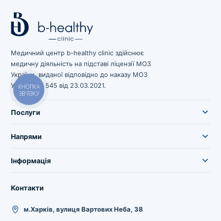
Медичний центр b-healthy clinic здійснює
медичну діяльність на підставі ліцензії МОЗ
України, виданої відповідно до наказу МОЗ
України № 545 від 23.03.2021.
КНОПКА
ЗВ'ЯЗКУ
Послуги
Напрями
Інформація
Контакти
м.Харків, вулиця Вартових Неба, 38