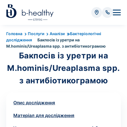
Аналізи
Головна
Послуги
Аналізи
Бактеріологічні
дослідження
Бакпосів із уретри на
* Додатково оплачується (залежно від виду аналізу):
M.hominis/Ureaplasma spp. з антибіотикограмою
Вартість забору крові - 50 грн
Бакпосів із уретри на
Вартість забору біоматеріалу (крім крові) - від
M.hominis/Ureaplasma spp.
35 грн
з антибіотикограмою
Всього:
0
грн
Опис дослідження
Матеріал для дослідження
Попередній запис на дослідження не
потрібний. Виняток становлять мазки та