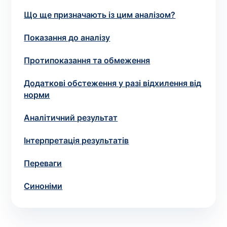
зіскрібки. Взяття біоматеріалу для них
Що ще призначають із цим аналізом?
виконує лікар – необхідий
запис до фахівця
.
Показання до аналізу
Аналіз вдома
Протипоказання та обмеження
Зберегти
Додаткові обстеження у разі відхилення від
норми
Аналітичний результат
Ваше ім'я
*
Інтерпретація результатів
Переваги
Номер телефону
*
Синоніми