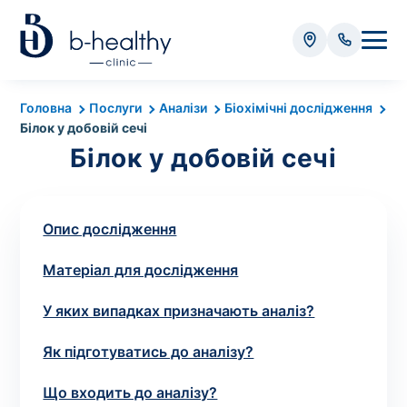
Аналізи
Головна
Послуги
Аналізи
Біохімічні дослідження
Білок у добовій сечі
* Додатково оплачується (залежно від виду аналізу):
Білок у добовій сечі
Вартість забору крові - 50 грн
Вартість забору біоматеріалу (крім крові) - від
35 грн
Опис дослідження
Матеріал для дослідження
Всього:
0
грн
У яких випадках призначають аналіз?
Як підготуватись до аналізу?
Попередній запис на дослідження не
Що входить до аналізу?
потрібний. Виняток становлять мазки та