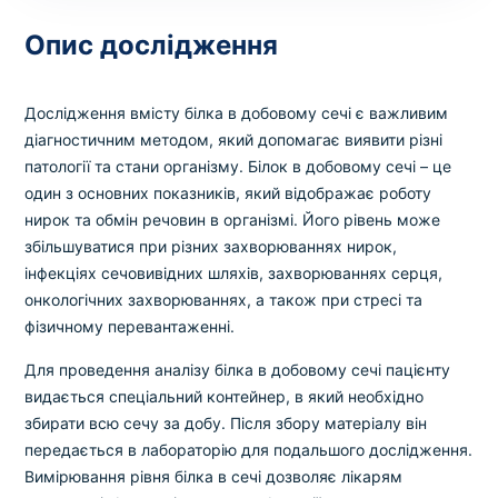
Вибрати клініку
Опис дослідження
Дослідження вмісту білка в добовому сечі є важливим
Оформити замовлення
діагностичним методом, який допомагає виявити різні
патології та стани організму. Білок в добовому сечі – це
Якщо ви не знаєте, які аналізи вам необхідні,
один з основних показників, який відображає роботу
запишіться до лікаря
на консультацію .
нирок та обмін речовин в організмі. Його рівень може
збільшуватися при різних захворюваннях нирок,
* Адміністрація клініки вживає всіх заходів для
інфекціях сечовивідних шляхів, захворюваннях серця,
своєчасного оновлення розміщеного на сайті прайс-
онкологічних захворюваннях, а також при стресі та
листа. Проте, щоб уникнути можливих непорозумінь,
фізичному перевантаженні.
рекомендуємо уточнювати вартість та терміни
виконання досліджень за телефонами, вказаними на
Для проведення аналізу білка в добовому сечі пацієнту
сайті.
видається спеціальний контейнер, в який необхідно
збирати всю сечу за добу. Після збору матеріалу він
передається в лабораторію для подальшого дослідження.
Вимірювання рівня білка в сечі дозволяє лікарям