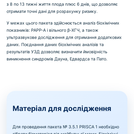
з 8 по 13 тижнi життя плода плюс 6 днiв, що дозволяє
отримати точнi данi для розрахунку ризику.
У межах цього пакета здiйснюється аналiз бiохiмiчних
показникiв: PAPP-A і вiльного β-ХГЧ, а також
ультразвукове дослiдження для отримання додаткових
даних. Поєднання даних бiохiмiчних аналiзiв та
результатiв УЗД дозволяє визначити ймовiрнiсть
виникнення синдромiв Дауна, Едвардса та Пато.
Матеріал для дослідження
Для проведення пакета № 3.5.1 PRISCA 1 необхідно
зібрати біоматеріал від майбутньої мами. Біохімічні