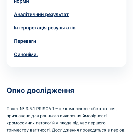
Вибрати клініку
норми
Аналітичний результат
Інтерпретація результатів
Оформити замовлення
Переваги
Якщо ви не знаєте, які аналізи вам необхідні,
Синоніми.
запишіться до лікаря
на консультацію .
* Адміністрація клініки вживає всіх заходів для
своєчасного оновлення розміщеного на сайті прайс-
листа. Проте, щоб уникнути можливих непорозумінь,
Опис дослiдження
рекомендуємо уточнювати вартість та терміни
виконання досліджень за телефонами, вказаними на
сайті.
Пакет № 3.5.1 PRISCA 1 – це комплексне обстеження,
призначене для раннього виявлення ймовiрностi
хромосомних патологiй у плода пiд час першого
триместру вагiтностi. Дослiдження проводиться в перiод