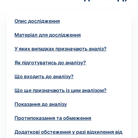
зіскрібки. Взяття біоматеріалу для них
виконує лікар – необхідий
запис до фахівця
.
Опис дослідження
Аналіз вдома
Матеріал для дослідження
Зберегти
У яких випадках призначають аналіз?
Як підготуватись до аналізу?
Ваше ім'я
*
Що входить до аналізу?
Що ще призначають із цим аналізом?
Показання до аналізу
Номер телефону
*
Протипоказання та обмеження
Додаткові обстеження у разі відхилення від