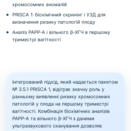
хромосомних аномалій
PRISCA 1: біохімічний скринінг і УЗД для
визначення ризику патологій плоду
Аналіз PAPP-A і вільного β-ХГЧ в першому
триместрі вагітності
Інтегрований підхід, який надається пакетом
№ 3.5.1 PRISCA 1, відіграє значну роль у
ранньому виявленні ризику хромосомних
патологій у плода на першому триместрі
вагітності. Комбінація біохімічних аналізів
PAPP-A та вільного β-ХГЧ з даними
ультразвукового сканування дозволяє