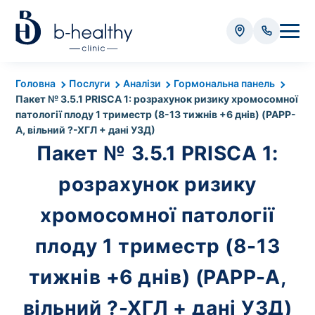
Аналізи
Головна
Послуги
Аналізи
Гормональна панель
Пакет № 3.5.1 PRISCA 1: розрахунок ризику хромосомної
* Додатково оплачується (залежно від виду аналізу):
патології плоду 1 триместр (8-13 тижнів +6 днів) (PAPP-
A, вільний ?-ХГЛ + дані УЗД)
Вартість забору крові - 50 грн
Пакет № 3.5.1 PRISCA 1:
Вартість забору біоматеріалу (крім крові) - від
35 грн
розрахунок ризику
хромосомної патології
Всього:
0
грн
плоду 1 триместр (8-13
тижнів +6 днів) (PAPP-A,
Попередній запис на дослідження не
вільний ?-ХГЛ + дані УЗД)
потрібний. Виняток становлять мазки та