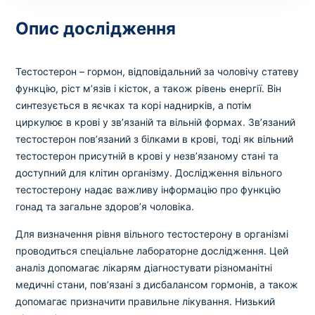
Вибрати клініку
Опис дослідження
Тестостерон – гормон, відповідальний за чоловічу статеву
Оформити замовлення
функцію, ріст м’язів і кісток, а також рівень енергії. Він
синтезується в яєчках та корі наднирків, а потім
Якщо ви не знаєте, які аналізи вам необхідні,
циркулює в крові у зв’язаній та вільній формах. Зв’язаний
запишіться до лікаря
на консультацію .
тестостерон пов’язаний з білками в крові, тоді як вільний
тестостерон присутній в крові у незв’язаному стані та
* Адміністрація клініки вживає всіх заходів для
доступний для клітин організму. Дослідження вільного
своєчасного оновлення розміщеного на сайті прайс-
тестостерону надає важливу інформацію про функцію
листа. Проте, щоб уникнути можливих непорозумінь,
гонад та загальне здоров’я чоловіка.
рекомендуємо уточнювати вартість та терміни
виконання досліджень за телефонами, вказаними на
Для визначення рівня вільного тестостерону в організмі
сайті.
проводиться спеціальне лабораторне дослідження. Цей
аналіз допомагає лікарям діагностувати різноманітні
медичні стани, пов’язані з дисбалансом гормонів, а також
допомагає призначити правильне лікування. Низький