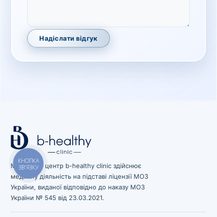
Надіслати відгук
КНОПКА
Медичний центр b-healthy clinic здійснює
ЗВ'ЯЗКУ
медичну діяльність на підставі ліцензії МОЗ
України, виданої відповідно до наказу МОЗ
України № 545 від 23.03.2021.