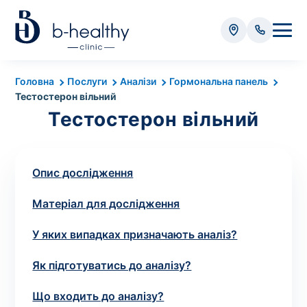
Аналізи
Головна
Послуги
Аналізи
Гормональна панель
Тестостерон вільний
* Додатково оплачується (залежно від виду аналізу):
Тестостерон вільний
Вартість забору крові - 50 грн
Вартість забору біоматеріалу (крім крові) - від
35 грн
Опис дослідження
Матеріал для дослідження
Всього:
0
грн
У яких випадках призначають аналіз?
Як підготуватись до аналізу?
Попередній запис на дослідження не
Що входить до аналізу?
потрібний. Виняток становлять мазки та