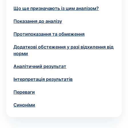
зіскрібки. Взяття біоматеріалу для них
Що ще призначають із цим аналізом?
виконує лікар – необхідий
запис до фахівця
.
Показання до аналізу
Аналіз вдома
Протипоказання та обмеження
Зберегти
Додаткові обстеження у разі відхилення від
норми
Аналітичний результат
Ваше ім'я
*
Інтерпретація результатів
Переваги
Номер телефону
*
Синоніми