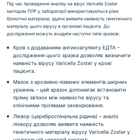
Під час проведення аналізу на вірус Varicella Zoster
методом ПЛР у лабораторії використовуються різні
біологічні матеріали, здатні виявити наявність генетичного
матеріалу цього вірусу в організмі пацієнта. До
дослідження можуть входити наступні типи зразків:
Кров з додаванням антикоагулянту ЕДТА –
дослідження цього зразка дозволяє визначити
наявність вірусу Varicella Zoster у крові
пацієнта.
Мазок з ерозивно-язвених елементів шкірних
уражень – цей зразок допомагає встановити
пряму зв’язок між наявністю вірусу та
клінічними проявами захворювання.
Ліквор (цереброспінальна рідина) – аналіз
ліквору дозволяє виявити наявність
генетичного матеріалу вірусу Varicella Zoster у
центральній нервовій системі.