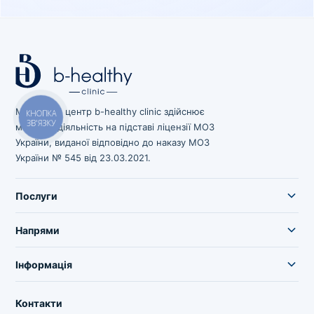
Медичний центр b-healthy clinic здійснює
КНОПКА
ЗВ'ЯЗКУ
медичну діяльність на підставі ліцензії МОЗ
України, виданої відповідно до наказу МОЗ
України № 545 від 23.03.2021.
Послуги
Напрями
Інформація
Контакти