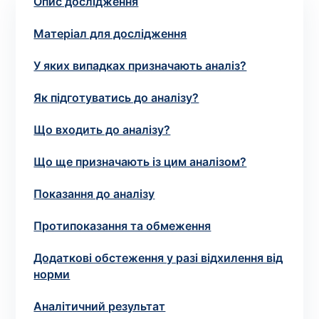
Опис дослідження
зіскрібки. Взяття біоматеріалу для них
виконує лікар – необхідий
запис до фахівця
.
Матеріал для дослідження
У яких випадках призначають аналіз?
Аналіз вдома
Як підготуватись до аналізу?
Зберегти
Що входить до аналізу?
Що ще призначають із цим аналізом?
Ваше ім'я
*
Показання до аналізу
Протипоказання та обмеження
Номер телефону
*
Додаткові обстеження у разі відхилення від
норми
Аналітичний результат