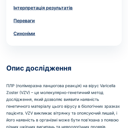
Вибрати клініку
Інтерпретація результатів
Переваги
Оформити замовлення
Синоніми
Якщо ви не знаєте, які аналізи вам необхідні,
запишіться до лікаря
на консультацію .
Опис дослідження
* Адміністрація клініки вживає всіх заходів для
своєчасного оновлення розміщеного на сайті прайс-
листа. Проте, щоб уникнути можливих непорозумінь,
ПЛР (полімеразна ланцюгова реакція) на вірус Varicella
рекомендуємо уточнювати вартість та терміни
Zoster (VZV) – це молекулярно-генетичний метод
виконання досліджень за телефонами, вказаними на
дослідження, який дозволяє виявити наявність
сайті.
генетичного матеріалу цього вірусу в біологічних зразках
пацієнта. VZV викликає вітрянку та опоясуючий лишай, і
його наявність в організмі може бути пов’язана з появою
різних шкірних висипань та неврологічних проявів.