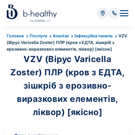
Аналізи
Головна
Послуги
Аналізи
Інфекційна панель
VZV
(Вірус Varicella Zoster) ПЛР (кров з ЕДТА, зішкріб з
* Додатково оплачується (залежно від виду аналізу):
ерозивно-виразкових елементів, ліквор) [якісно]
Вартість забору крові - 50 грн
VZV (Вірус Varicella
Вартість забору біоматеріалу (крім крові) - від
Zoster) ПЛР (кров з ЕДТА,
35 грн
зішкріб з ерозивно-
Всього:
0
виразкових елементів,
грн
ліквор) [якісно]
Попередній запис на дослідження не
потрібний. Виняток становлять мазки та