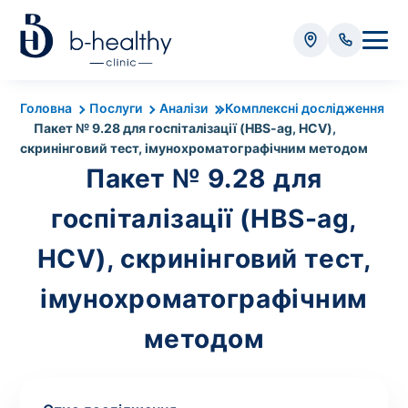
Аналізи
Головна
Послуги
Аналізи
Комплексні дослідження
Пакет № 9.28 для госпіталізації (HBS-ag, HCV),
* Додатково оплачується (залежно від виду аналізу):
скринінговий тест, імунохроматографічним методом
Вартість забору крові - 50 грн
Пакет № 9.28 для
Вартість забору біоматеріалу (крім крові) - від
госпіталізації (HBS-ag,
35 грн
HCV), скринінговий тест,
Всього:
0
імунохроматографічним
грн
методом
Попередній запис на дослідження не
потрібний. Виняток становлять мазки та