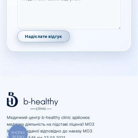
Надіслати відгук
Медичний центр b-healthy clinic здійснює
медичну діяльність на підставі ліцензії МОЗ
України, виданої відповідно до наказу МОЗ
КНОПКА
ЗВ'ЯЗКУ
України № 545 від 23.03.2021.