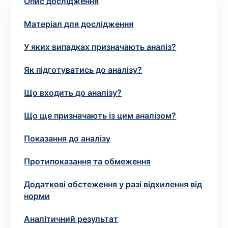
Опис дослідження
зіскрібки. Взяття біоматеріалу для них
виконує лікар – необхідий
запис до фахівця
.
Матеріал для дослідження
У яких випадках призначають аналіз?
Аналіз вдома
Як підготуватись до аналізу?
Зберегти
Що входить до аналізу?
Що ще призначають із цим аналізом?
Ваше ім'я
*
Показання до аналізу
Протипоказання та обмеження
Номер телефону
*
Додаткові обстеження у разі відхилення від
норми
Аналітичний результат