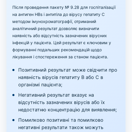
Після проведення пакету № 9.28 для госпіталізації
на антиген HBs і антитіла до вірусу гепатиту C
методом імунохроматографії, отриманий
аналітичний результат дозволяє визначити
наявність або відсутність зазначених вірусних
інфекцій у пацієнта. Цей результат є ключовим у
формуванні подальших рекомендацій щодо
лікування і спостереження за станом пацієнта.
Позитивний результат може свідчити про
наявність вірусів гепатиту B або C в
організмі пацієнта;
Негативний результат вказує на
відсутність зазначених вірусів або їх
недостатню концентрацію для виявлення;
Помилково позитивні та помилково
негативні результати також можуть