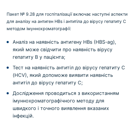
Пакет № 9.28 для госпіталізації включає наступні аспекти
для аналізу на антиген HBs і антитіла до вірусу гепатиту C
методом імуннохроматографії:
Аналіз на наявність антигену HBs (HBS-ag),
який може свідчити про наявність вірусу
гепатиту B у пацієнта;
Тест на наявність антитіл до вірусу гепатиту C
(HCV), який допоможе виявити наявність
антитіл до вірусу гепатиту C;
Дослідження проводиться з використанням
імуннохроматографічного методу для
швидкого і точного виявлення вказаних
інфекцій.