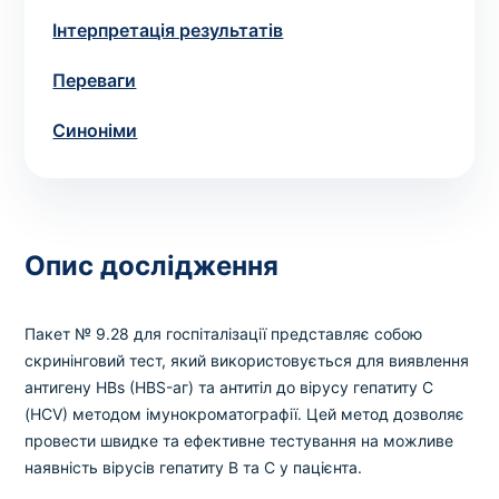
Вибрати клініку
Інтерпретація результатів
Переваги
Оформити замовлення
Синоніми
Якщо ви не знаєте, які аналізи вам необхідні,
запишіться до лікаря
на консультацію .
Опис дослідження
* Адміністрація клініки вживає всіх заходів для
своєчасного оновлення розміщеного на сайті прайс-
листа. Проте, щоб уникнути можливих непорозумінь,
Пакет № 9.28 для госпіталізації представляє собою
рекомендуємо уточнювати вартість та терміни
скринінговий тест, який використовується для виявлення
виконання досліджень за телефонами, вказаними на
антигену HBs (HBS-аг) та антитіл до вірусу гепатиту C
сайті.
(HCV) методом імунокроматографії. Цей метод дозволяє
провести швидке та ефективне тестування на можливе
наявність вірусів гепатиту B та C у пацієнта.