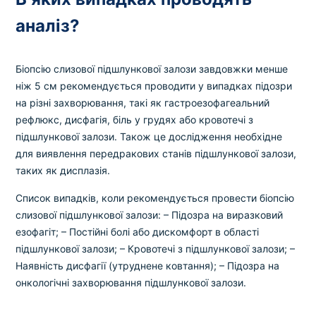
аналіз?
Біопсію слизової підшлункової залози завдовжки менше
ніж 5 см рекомендується проводити у випадках підозри
на різні захворювання, такі як гастроезофагеальний
рефлюкс, дисфагія, біль у грудях або кровотечі з
підшлункової залози. Також це дослідження необхідне
для виявлення передракових станів підшлункової залози,
таких як дисплазія.
Список випадків, коли рекомендується провести біопсію
слизової підшлункової залози:
– Підозра на виразковий
езофагіт;
– Постійні болі або дискомфорт в області
підшлункової залози;
– Кровотечі з підшлункової залози;
–
Наявність дисфагії (утруднене ковтання);
– Підозра на
онкологічні захворювання підшлункової залози.