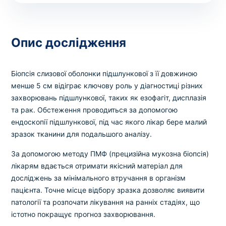
Вибрати клініку
Опис дослідження
Оформити замовлення
Біопсія слизової оболонки підшлункової з її довжиною
Якщо ви не знаєте, які аналізи вам необхідні,
менше 5 см відіграє ключову роль у діагностиці різних
запишіться до лікаря
на консультацію .
захворювань підшлункової, таких як езофагіт, дисплазія
та рак. Обстеження проводиться за допомогою
ендоскопії підшлункової, під час якого лікар бере малий
* Адміністрація клініки вживає всіх заходів для
зразок тканини для подальшого аналізу.
своєчасного оновлення розміщеного на сайті прайс-
листа. Проте, щоб уникнути можливих непорозумінь,
За допомогою методу ПМФ (прецизійна мукозна біопсія)
рекомендуємо уточнювати вартість та терміни
лікарям вдається отримати якісний матеріал для
виконання досліджень за телефонами, вказаними на
досліджень за мінімального втручання в організм
сайті.
пацієнта. Точне місце відбору зразка дозволяє виявити
патології та розпочати лікування на ранніх стадіях, що
істотно покращує прогноз захворювання.