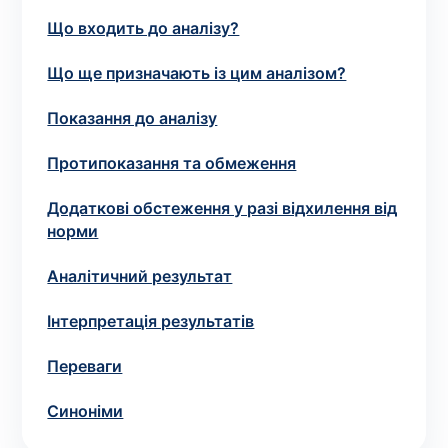
зіскрібки. Взяття біоматеріалу для них
Що входить до аналізу?
виконує лікар – необхідий
запис до фахівця
.
Що ще призначають із цим аналізом?
Аналіз вдома
Показання до аналізу
Зберегти
Протипоказання та обмеження
Додаткові обстеження у разі відхилення від
норми
Ваше ім'я
*
Аналітичний результат
Інтерпретація результатів
Номер телефону
*
Переваги
Синоніми