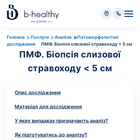
Аналізи
Головна
Послуги
Аналізи
Патоморфологічні
дослідження
ПМФ. Біопсія слизової стравоходу < 5 см
* Додатково оплачується (залежно від виду аналізу):
ПМФ. Біопсія слизової
Вартість забору крові - 50 грн
стравоходу < 5 см
Вартість забору біоматеріалу (крім крові) - від
35 грн
Опис дослідження
Всього:
0
грн
Матеріал для дослідження
У яких випадках призначають аналіз?
Попередній запис на дослідження не
Як підготуватись до аналізу?
потрібний. Виняток становлять мазки та