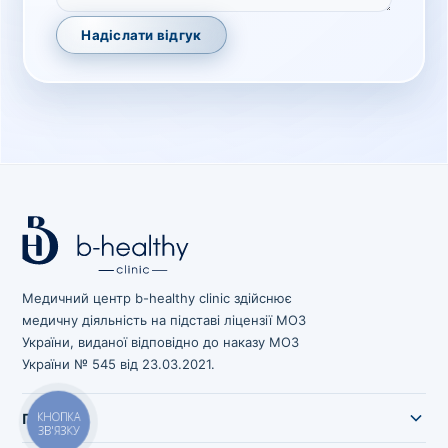
Надіслати відгук
Медичний центр b-healthy clinic здійснює
медичну діяльність на підставі ліцензії МОЗ
України, виданої відповідно до наказу МОЗ
України № 545 від 23.03.2021.
КНОПКА
Послуги
ЗВ'ЯЗКУ