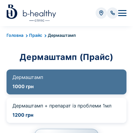
Аналізи
Головна
Прайс
Дермаштамп
* Додатково оплачується (залежно від виду аналізу):
Дермаштамп (Прайс)
Вартість забору крові - 50 грн
Вартість забору біоматеріалу (крім крові) - від
35 грн
Дермаштамп
1000 грн
Всього:
0
грн
Дермаштамп + препарат із проблеми 1мл
1200 грн
Попередній запис на дослідження не
потрібний. Виняток становлять мазки та