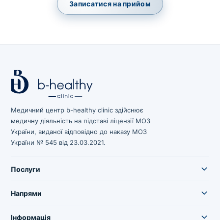
Записатися на прийом
зіскрібки. Взяття біоматеріалу для них
виконує лікар – необхідий
запис до фахівця
.
Аналіз вдома
Зберегти
Медичний центр b-healthy clinic здійснює
Ваше ім'я
*
медичну діяльність на підставі ліцензії МОЗ
України, виданої відповідно до наказу МОЗ
України № 545 від 23.03.2021.
Номер телефону
Послуги
*
Напрями
Інформація