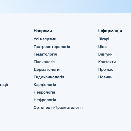
Напрями
Інформація
Усі напрями
Лікарі
Гастроентерологія
Ціни
Гематологія
Відгуки
Гінекологія
Контакти
Дерматология
Про нас
Ендокринологія
Новини
ації
Кардіологія
Неврологія
Нефрологія
Ортопедія-Травматологія