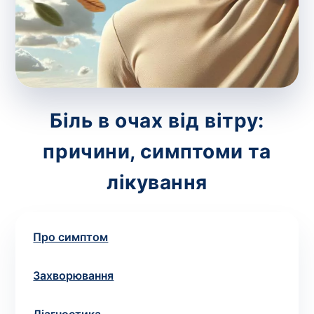
зіскрібки. Взяття біоматеріалу для них
виконує лікар – необхідий
запис до фахівця
.
Аналіз вдома
Зберегти
Біль в очах від вітру:
причини, симптоми та
Ваше ім'я
*
лікування
Про симптом
Номер телефону
*
Захворювання