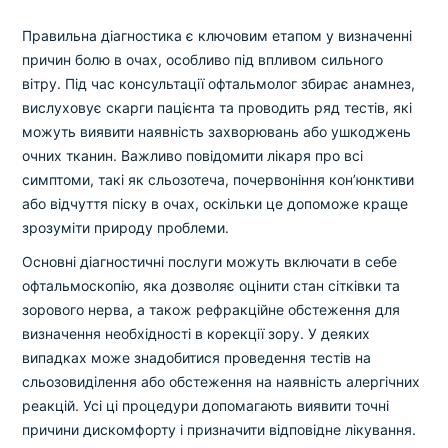
Правильна діагностика є ключовим етапом у визначенні
причин болю в очах, особливо під впливом сильного
вітру. Під час консультації офтальмолог збирає анамнез,
вислуховує скарги пацієнта та проводить ряд тестів, які
можуть виявити наявність захворювань або ушкоджень
очних тканин. Важливо повідомити лікаря про всі
симптоми, такі як сльозотеча, почервоніння кон’юнктиви
або відчуття піску в очах, оскільки це допоможе краще
зрозуміти природу проблеми.
Основні діагностичні послуги можуть включати в себе
офтальмоскопію, яка дозволяє оцінити стан сітківки та
зорового нерва, а також рефракційне обстеження для
визначення необхідності в корекції зору. У деяких
випадках може знадобитися проведення тестів на
сльозовиділення або обстеження на наявність алергічних
реакцій. Усі ці процедури допомагають виявити точні
причини дискомфорту і призначити відповідне лікування.