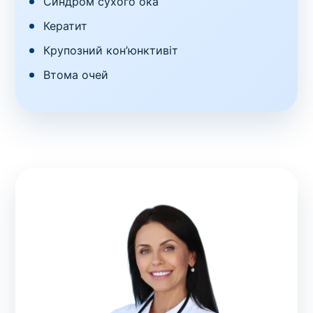
Синдром сухого ока
Кератит
Крупозний кон’юнктивіт
Втома очей