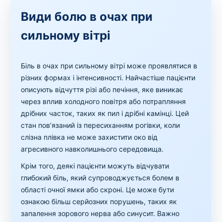
Види болю в очах при
сильному вітрі
Біль в очах при сильному вітрі може проявлятися в
різних формах і інтенсивності. Найчастіше пацієнти
описують відчуття різі або печіння, яке виникає
через вплив холодного повітря або потрапляння
дрібних часток, таких як пил і дрібні камінці. Цей
стан пов’язаний із пересиханням рогівки, коли
слізна плівка не може захистити око від
агресивного навколишнього середовища.
Крім того, деякі пацієнти можуть відчувати
глибокий біль, який супроводжується болем в
області очної ямки або скроні. Це може бути
ознакою більш серйозних порушень, таких як
запалення зорового нерва або синусит. Важно