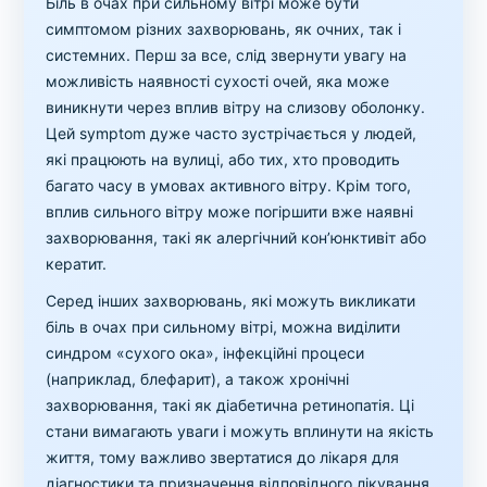
Біль в очах при сильному вітрі може бути
симптомом різних захворювань, як очних, так і
системних. Перш за все, слід звернути увагу на
можливість наявності сухості очей, яка може
виникнути через вплив вітру на слизову оболонку.
Цей symptom дуже часто зустрічається у людей,
які працюють на вулиці, або тих, хто проводить
багато часу в умовах активного вітру. Крім того,
вплив сильного вітру може погіршити вже наявні
захворювання, такі як алергічний кон’юнктивіт або
кератит.
Серед інших захворювань, які можуть викликати
біль в очах при сильному вітрі, можна виділити
синдром «сухого ока», інфекційні процеси
(наприклад, блефарит), а також хронічні
захворювання, такі як діабетична ретинопатія. Ці
стани вимагають уваги і можуть вплинути на якість
життя, тому важливо звертатися до лікаря для
діагностики та призначення відповідного лікування.