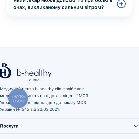
очах, викликаному сильним вітром?
Медичний центр b-healthy clinic здійснює
медичну діяльність на підставі ліцензії МОЗ
КНОПКА
ЗВ'ЯЗКУ
України, виданої відповідно до наказу МОЗ
України № 545 від 23.03.2021.
Послуги