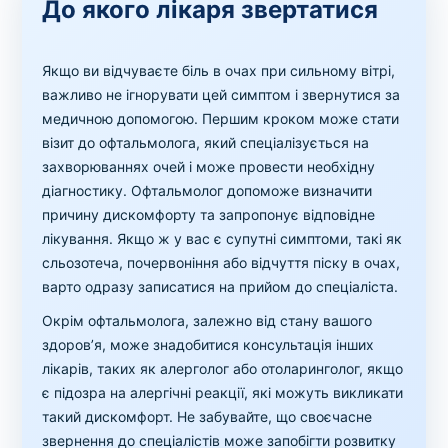
До якого лікаря звертатися
Якщо ви відчуваєте біль в очах при сильному вітрі,
важливо не ігнорувати цей симптом і звернутися за
медичною допомогою. Першим кроком може стати
візит до офтальмолога, який спеціалізується на
захворюваннях очей і може провести необхідну
діагностику. Офтальмолог допоможе визначити
причину дискомфорту та запропонує відповідне
лікування. Якщо ж у вас є супутні симптоми, такі як
сльозотеча, почервоніння або відчуття піску в очах,
варто одразу записатися на прийом до спеціаліста.
Окрім офтальмолога, залежно від стану вашого
здоров’я, може знадобитися консультація інших
лікарів, таких як алерголог або отоларинголог, якщо
є підозра на алергічні реакції, які можуть викликати
такий дискомфорт. Не забувайте, що своєчасне
звернення до спеціалістів може запобігти розвитку