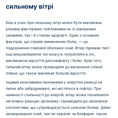
сильному вітрі
Біль в очах при сильному вітрі може бути викликана
різними факторами, пов’язаними як із зовнішніми
умовами, так і зі станом здоров’я. Один з основних
факторів, що сприяє виникненню болю, — це
подразнення слизової оболонки очей. Вітер піднімає пил і
інші мікроелементи, які можуть потрапляти в очі,
викликаючи відчуття дискомфорту і болю. Крім того,
сильний вітер може призводити до висихання слізної
плівки, що також викликає больові відчуття.
Іншими можливими причинами є алергічні реакції на
пилок або забруднювачі, які містяться в повітрі. При
наявності схильності до алергій, вітер може посилювати
негативну реакцію організму і призводити до запалення
кон’юнктиви, що супроводжується сильною болем. Деякі
захворювання очей, такі як кератит чи блефарит, також