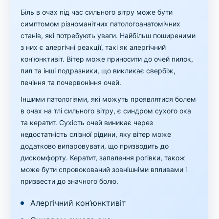
Біль в очах під час сильного вітру може бути
симптомом різноманітних патологоанатомічних
станів, які потребують уваги. Найбільш поширеними
з них є алергічні реакції, такі як алергічний
кон’юнктивіт. Вітер може приносити до очей пилок,
пил та інші подразники, що викликає свербіж,
печіння та почервоніння очей.
Іншими патологіями, які можуть проявлятися болем
в очах на тлі сильного вітру, є синдром сухого ока
та кератит. Сухість очей виникає через
недостатність слізної рідини, яку вітер може
додатково випаровувати, що призводить до
дискомфорту. Кератит, запалення рогівки, також
може бути спровокований зовнішніми впливами і
призвести до значного болю.
Алергічний кон’юнктивіт