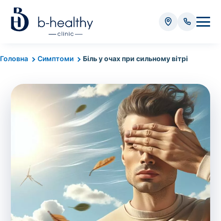
Аналізи
Головна
Симптоми
Біль у очах при сильному вітрі
* Додатково оплачується (залежно від виду аналізу):
Вартість забору крові - 50 грн
Вартість забору біоматеріалу (крім крові) - від
35 грн
Всього:
0
грн
Попередній запис на дослідження не
потрібний. Виняток становлять мазки та