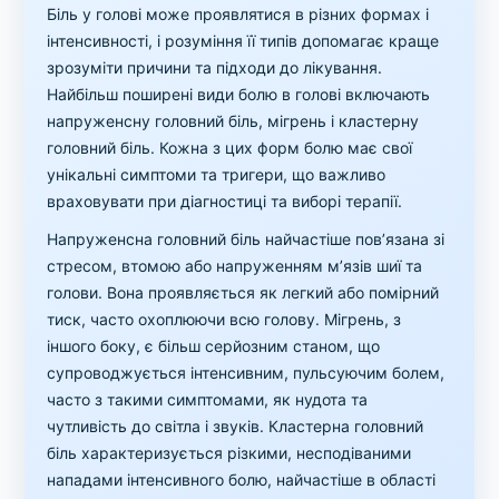
Біль у голові може проявлятися в різних формах і
інтенсивності, і розуміння її типів допомагає краще
зрозуміти причини та підходи до лікування.
Найбільш поширені види болю в голові включають
напруженсну головний біль, мігрень і кластерну
головний біль. Кожна з цих форм болю має свої
унікальні симптоми та тригери, що важливо
враховувати при діагностиці та виборі терапії.
Напруженсна головний біль найчастіше пов’язана зі
стресом, втомою або напруженням м’язів шиї та
голови. Вона проявляється як легкий або помірний
тиск, часто охоплюючи всю голову. Мігрень, з
іншого боку, є більш серйозним станом, що
супроводжується інтенсивним, пульсуючим болем,
часто з такими симптомами, як нудота та
чутливість до світла і звуків. Кластерна головний
біль характеризується різкими, несподіваними
нападами інтенсивного болю, найчастіше в області