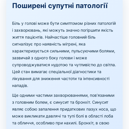
Поширені супутні патології
Біль у голові може бути симптомом різних патологій
і захворювань, які можуть значно погіршити якість
життя пацієнтів. Найчастіше головний біль
сигналізує про наявність мігрені, яка
характеризується сильними, пульсуючими болями,
зазвичай з одного боку голови і може
супроводжуватися нудотою та чутливістю до світла.
Цей стан вимагає спеціальної діагностики та
лікування для зниження частоти та інтенсивності
нападів.
Ще одними частими захворюваннями, пов’язаними
з головним болем, є синусит та бронхіт. Синусит
являє собою запалення придаткових пазух носа, що
може викликати давлячі та тупі болі в області лоба
та обличчя, особливо при нахилі. Бронхіт, в свою