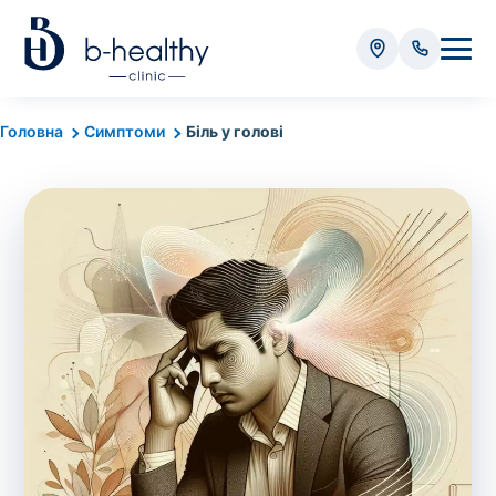
Аналізи
Головна
Симптоми
Біль у голові
* Додатково оплачується (залежно від виду аналізу):
Вартість забору крові - 50 грн
Вартість забору біоматеріалу (крім крові) - від
35 грн
Всього:
0
грн
Попередній запис на дослідження не
потрібний. Виняток становлять мазки та