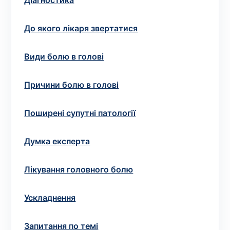
Вибрати клініку
Діагностика
До якого лікаря звертатися
Види болю в голові
Оформити замовлення
Якщо ви не знаєте, які аналізи вам необхідні,
Причини болю в голові
запишіться до лікаря
на консультацію .
Поширені супутні патології
* Адміністрація клініки вживає всіх заходів для
своєчасного оновлення розміщеного на сайті прайс-
Думка експерта
листа. Проте, щоб уникнути можливих непорозумінь,
рекомендуємо уточнювати вартість та терміни
Лікування головного болю
виконання досліджень за телефонами, вказаними на
сайті.
Ускладнення
Запитання по темі