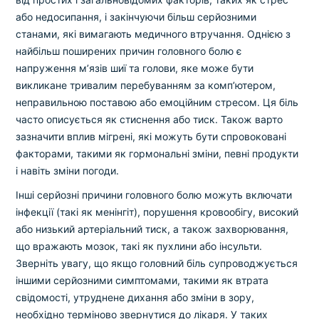
або недосипання, і закінчуючи більш серйозними
станами, які вимагають медичного втручання. Однією з
найбільш поширених причин головного болю є
напруження м’язів шиї та голови, яке може бути
викликане тривалим перебуванням за комп’ютером,
неправильною поставою або емоційним стресом. Ця біль
часто описується як стиснення або тиск. Також варто
зазначити вплив мігрені, які можуть бути спровоковані
факторами, такими як гормональні зміни, певні продукти
і навіть зміни погоди.
Інші серйозні причини головного болю можуть включати
інфекції (такі як менінгіт), порушення кровообігу, високий
або низький артеріальний тиск, а також захворювання,
що вражають мозок, такі як пухлини або інсульти.
Зверніть увагу, що якщо головний біль супроводжується
іншими серйозними симптомами, такими як втрата
свідомості, утруднене дихання або зміни в зору,
необхідно терміново звернутися до лікаря. У таких