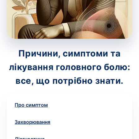
зіскрібки. Взяття біоматеріалу для них
виконує лікар – необхідий
запис до фахівця
.
Аналіз вдома
Зберегти
Причини, симптоми та
лікування головного болю:
Ваше ім'я
*
все, що потрібно знати.
Про симптом
Номер телефону
*
Захворювання