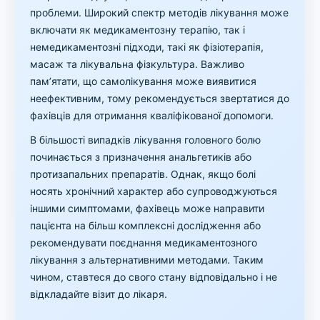
проблеми. Широкий спектр методів лікування може
включати як медикаментозну терапію, так і
немедикаментозні підходи, такі як фізіотерапія,
масаж та лікувальна фізкультура. Важливо
пам’ятати, що самолікування може виявитися
неефективним, тому рекомендується звертатися до
фахівців для отримання кваліфікованої допомоги.
В більшості випадків лікування головного болю
починається з призначення анальгетиків або
протизапальних препаратів. Однак, якщо болі
носять хронічний характер або супроводжуються
іншими симптомами, фахівець може направити
пацієнта на більш комплексні дослідження або
рекомендувати поєднання медикаментозного
лікування з альтернативними методами. Таким
чином, ставтеся до свого стану відповідально і не
відкладайте візит до лікаря.