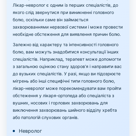
Лікар-невролог є одним із перших спеціалістів, до
якого слід звернутися при виникненні головного
болю, оскільки саме він займається
захворюваннями нервової системи і може провести
необхідне обстеження для виявлення причин болю.
Залежно від характеру та інтенсивності головного
болю, вам можуть знадобитися консультації інших
спеціалістів. Наприклад, терапевт може допомогти
з загальною оцінкою стану здоров’я і направити вас
до вузьких спеціалістів. У разі, якщо ви підозрюєте
мігрень або інші специфічні типи головного болю,
лікар-невролог може порекомендувати вам пройти
обстеження у лікаря-ортопеда або спеціаліста з
вушних, носових і горлових захворювань для
виключення захворювань шийного відділу хребта
або патологій слухових органів.
Невролог