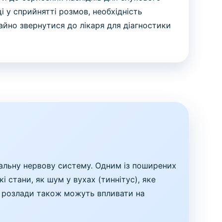
і у сприйнятті розмов, необхідність
гайно звернутися до лікаря для діагностики
ральну нервову систему. Одним із поширених
і стани, як шум у вухах (тиннітус), яке
і розлади також можуть впливати на