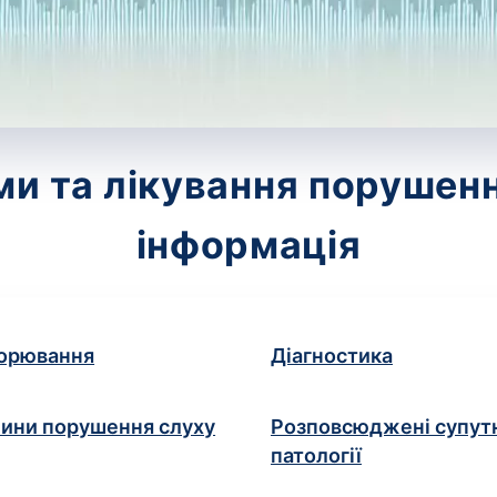
и та лікування порушен
інформація
орювання
Діагностика
ини порушення слуху
Розповсюджені супут
патології