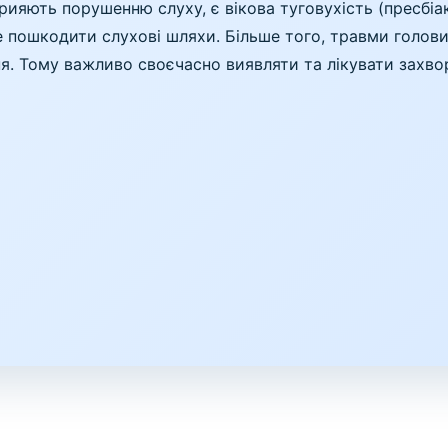
яють порушенню слуху, є вікова туговухість (пресбіак
оже пошкодити слухові шляхи. Більше того, травми голов
я. Тому важливо своєчасно виявляти та лікувати захв