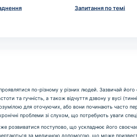
аднення
Запитання по темі
роявлятися по-різному у різних людей. Зазвичай його
частоти та гучність, а також відчуття дзвону у вусі (т
озумілою для оточуючих, або вони починають часто пе
хронічні проблеми зі слухом, що потребують уваги спеці
же розвиватися поступово, що ускладнює його своєчасн
 звертаються за медичною допомогою, що може призвест