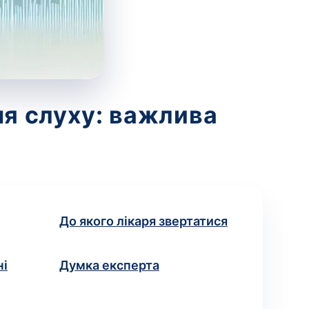
ня слуху: важлива
До якого лікаря звертатися
ні
Думка експерта