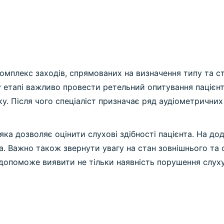
омплекс заходів, спрямованих на визначення типу та с
етапі важливо провести ретельний опитування пацієнта
у. Після чого спеціаліст призначає ряд аудіометричних
яка дозволяє оцінити слухові здібності пацієнта. На д
. Важно також звернути увагу на стан зовнішнього та 
допоможе виявити не тільки наявність порушення слуху