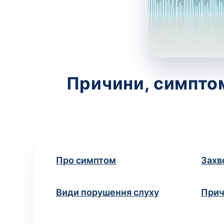
Причини, симптом
Про симптом
Захв
Види порушення слуху
Прич