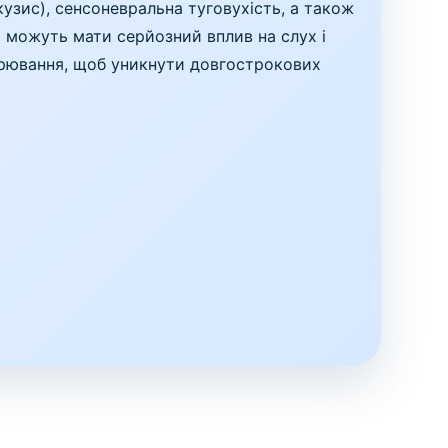
узис), сенсоневральна туговухість, а також
и можуть мати серйозний вплив на слух і
орювання, щоб уникнути довгострокових