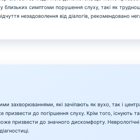
 у близьких симптоми порушення слуху, такі як труднощ
 відчуття незадоволення від діалогів, рекомендовано не
ими захворюваннями, які зачіпають як вухо, так і цент
 призвести до погіршення слуху. Крім того, існують так
 може призвести до значного дискомфорту. Неврологічн
діагностиці.