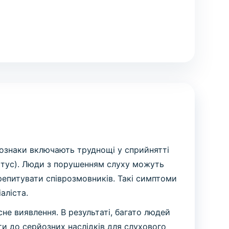
 ознаки включають труднощі у сприйнятті
иннітус). Люди з порушенням слуху можуть
репитувати співрозмовників. Такі симптоми
аліста.
е виявлення. В результаті, багато людей
и до серйозних наслідків для слухового