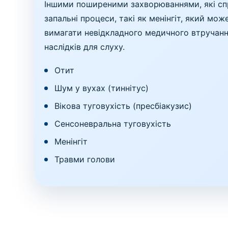
Іншими поширеними захворюваннями, які спри
запальні процеси, такі як менінгіт, який м
вимагати невідкладного медичного втручанн
наслідків для слуху.
Отит
Шум у вухах (тиннітус)
Вікова туговухість (пресбіакузис)
Сенсоневральна туговухість
Менінгіт
Травми голови