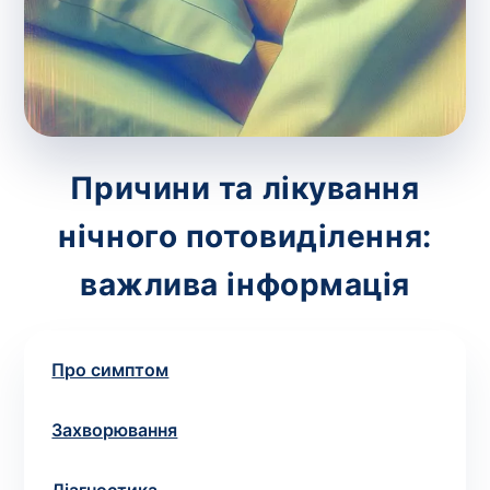
зіскрібки. Взяття біоматеріалу для них
виконує лікар – необхідий
запис до фахівця
.
Аналіз вдома
Зберегти
Причини та лікування
нічного потовиділення:
Ваше ім'я
*
важлива інформація
Про симптом
Номер телефону
*
Захворювання