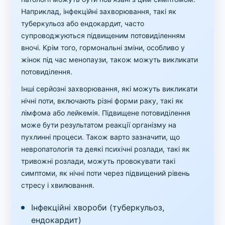
Наприклад, інфекційні захворювання, такі як
туберкульоз або ендокардит, часто
супроводжуються підвищеним потовиділенням
вночі. Крім того, гормональні зміни, особливо у
жінок під час менопаузи, також можуть викликати
потовиділення.
Інші серйозні захворювання, які можуть викликати
нічні поти, включають різні форми раку, такі як
лімфома або лейкемія. Підвищене потовиділення
може бути результатом реакції організму на
пухлинні процеси. Також варто зазначити, що
невропатологія та деякі психічні розлади, такі як
тривожні розлади, можуть провокувати такі
симптоми, як нічні поти через підвищений рівень
стресу і хвилювання.
Інфекційні хвороби (туберкульоз,
ендокардит)