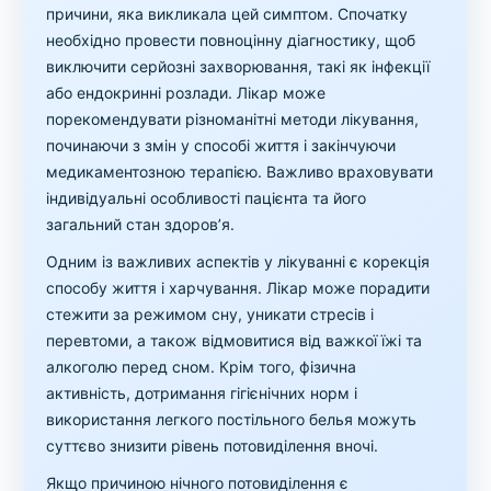
причини, яка викликала цей симптом. Спочатку
необхідно провести повноцінну діагностику, щоб
виключити серйозні захворювання, такі як інфекції
або ендокринні розлади. Лікар може
порекомендувати різноманітні методи лікування,
починаючи з змін у способі життя і закінчуючи
медикаментозною терапією. Важливо враховувати
індивідуальні особливості пацієнта та його
загальний стан здоров’я.
Одним із важливих аспектів у лікуванні є корекція
способу життя і харчування. Лікар може порадити
стежити за режимом сну, уникати стресів і
перевтоми, а також відмовитися від важкої їжі та
алкоголю перед сном. Крім того, фізична
активність, дотримання гігієнічних норм і
використання легкого постільного белья можуть
суттєво знизити рівень потовиділення вночі.
Якщо причиною нічного потовиділення є