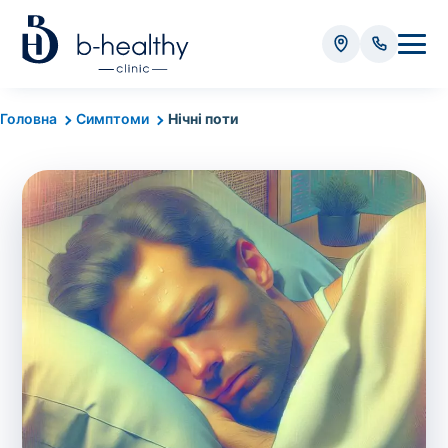
Аналізи
Головна
Симптоми
Нічні поти
* Додатково оплачується (залежно від виду аналізу):
Вартість забору крові - 50 грн
Вартість забору біоматеріалу (крім крові) - від
35 грн
Всього:
0
грн
Попередній запис на дослідження не
потрібний. Виняток становлять мазки та