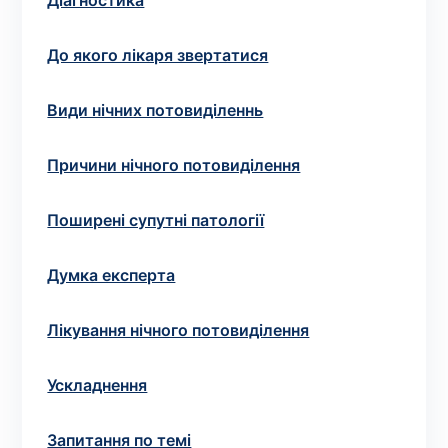
Вибрати клініку
Діагностика
До якого лікаря звертатися
Види нічних потовиділеннь
Оформити замовлення
Якщо ви не знаєте, які аналізи вам необхідні,
Причини нічного потовиділення
запишіться до лікаря
на консультацію .
Поширені супутні патології
* Адміністрація клініки вживає всіх заходів для
своєчасного оновлення розміщеного на сайті прайс-
Думка експерта
листа. Проте, щоб уникнути можливих непорозумінь,
рекомендуємо уточнювати вартість та терміни
Лікування нічного потовиділення
виконання досліджень за телефонами, вказаними на
сайті.
Ускладнення
Запитання по темі