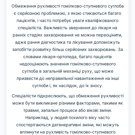
Обмеження рухливості гомілково-ступневого суглоба
є серйозною проблемою, з якою стикаються багато
пацієнтів, і часто потребує уваги кваліфікованого
спеціаліста. Важливість звернення до лікаря на
ранніх стадіях захворювання не можна переоцінити,
адже рання діагностика та лікування допоможуть
запобігти розвитку більш серйозних захворювань. За
словами лікаря-ортопеда, багато пацієнтів
недооцінюють значення гомілково-ступневого
суглоба в загальній механіці руху, що може
призвести до неправильної навантаження на інші
суглоби і, як наслідок, до їх зносу.
Спеціалісти підкреслюють, що обмеження рухливості
може бути викликане різними факторами, такими як
травми, запальні процеси або вікові зміни.
Наприклад, у людей похилого віку часто
спостерігаються дегенеративні зміни, які можуть
вплинути на рухливість гомілково-ступневого