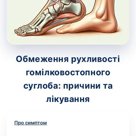
зіскрібки. Взяття біоматеріалу для них
виконує лікар – необхідий
запис до фахівця
.
Аналіз вдома
Зберегти
Обмеження рухливості
гомілковостопного
Ваше ім'я
*
суглоба: причини та
лікування
Номер телефону
*
Про симптом