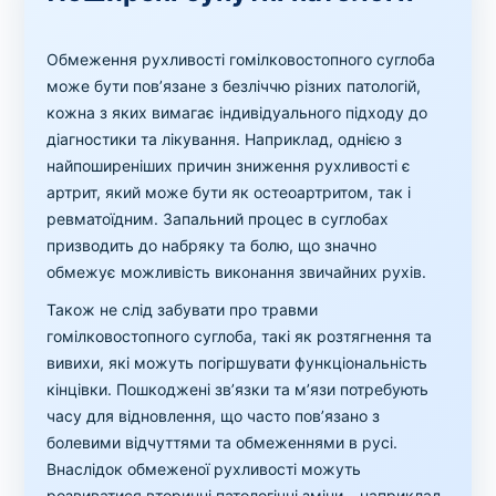
Обмеження рухливості гомілковостопного суглоба
може бути пов’язане з безліччю різних патологій,
кожна з яких вимагає індивідуального підходу до
діагностики та лікування. Наприклад, однією з
найпоширеніших причин зниження рухливості є
артрит, який може бути як остеоартритом, так і
ревматоїдним. Запальний процес в суглобах
призводить до набряку та болю, що значно
обмежує можливість виконання звичайних рухів.
Також не слід забувати про травми
гомілковостопного суглоба, такі як розтягнення та
вивихи, які можуть погіршувати функціональність
кінцівки. Пошкоджені зв’язки та м’язи потребують
часу для відновлення, що часто пов’язано з
болевими відчуттями та обмеженнями в русі.
Внаслідок обмеженої рухливості можуть
розвиватися вторинні патологічні зміни – наприклад,