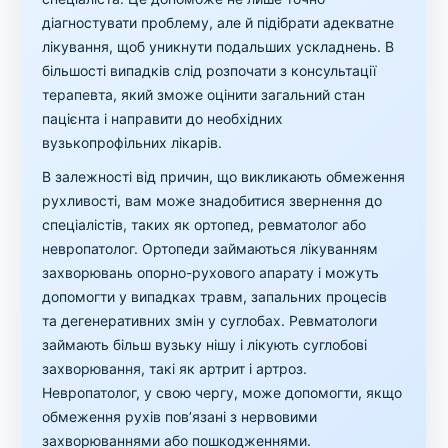
діагностувати проблему, але й підібрати адекватне
лікування, щоб уникнути подальших ускладнень. В
більшості випадків слід розпочати з консультації
терапевта, який зможе оцінити загальний стан
пацієнта і направити до необхідних
вузькопрофільних лікарів.
В залежності від причин, що викликають обмеження
рухливості, вам може знадобитися звернення до
спеціалістів, таких як ортопед, ревматолог або
невропатолог. Ортопеди займаються лікуванням
захворювань опорно-рухового апарату і можуть
допомогти у випадках травм, запальних процесів
та дегенеративних змін у суглобах. Ревматологи
займають більш вузьку нішу і лікують суглобові
захворювання, такі як артрит і артроз.
Невропатолог, у свою чергу, може допомогти, якщо
обмеження рухів пов’язані з нервовими
захворюваннями або пошкодженнями.