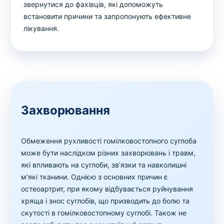
звернутися до фахівців, які допоможуть
встановити причини та запропонують ефективне
лікування.
Захворювання
Обмеження рухливості гомілковостопного суглоба
може бути наслідком різних захворювань і травм,
які впливають на суглоби, зв’язки та навколишні
м’які тканини. Однією з основних причин є
остеоартрит, при якому відбувається руйнування
хряща і знос суглобів, що призводить до болю та
скутості в гомілковостопному суглобі. Також не