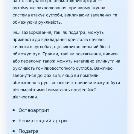
варто забувати про ревматоїдний артрит —
аутоімунне захворювання, при якому імунна
система атакує суглоби, викликаючи запалення та
обмежуючи рухливість.
Інші захворювання, такі як подагра, можуть
призвести до відкладання кристалів сечової
кислоти в суглобах, що викликає сильний біль і
обмежує рух. Травми, такі як розтягнення, вивихи
або переломи також можуть негативно вплинути на
рухливість гомілковостопного суглоба. Важливо
звернутися до фахівця, якщо ви помітили
обмеження в русі, оскільки їх причини можуть бути
різноманітними і вимагають професійної
діагностики.
Остеоартрит
Ревматоїдний артрит
Подагра