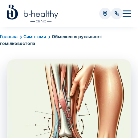
Аналізи
Головна
Симптоми
Обмеження рухливості
гомілковостопа
* Додатково оплачується (залежно від виду аналізу):
Вартість забору крові - 50 грн
Вартість забору біоматеріалу (крім крові) - від
35 грн
Всього:
0
грн
Попередній запис на дослідження не
потрібний. Виняток становлять мазки та