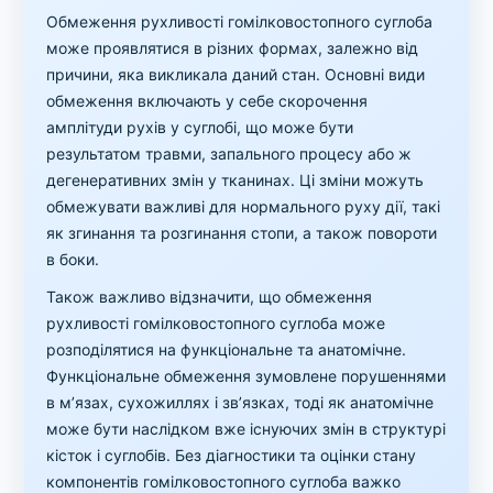
Обмеження рухливості гомілковостопного суглоба
може проявлятися в різних формах, залежно від
причини, яка викликала даний стан. Основні види
обмеження включають у себе скорочення
амплітуди рухів у суглобі, що може бути
результатом травми, запального процесу або ж
дегенеративних змін у тканинах. Ці зміни можуть
обмежувати важливі для нормального руху дії, такі
як згинання та розгинання стопи, а також повороти
в боки.
Також важливо відзначити, що обмеження
рухливості гомілковостопного суглоба може
розподілятися на функціональне та анатомічне.
Функціональне обмеження зумовлене порушеннями
в м’язах, сухожиллях і зв’язках, тоді як анатомічне
може бути наслідком вже існуючих змін в структурі
кісток і суглобів. Без діагностики та оцінки стану
компонентів гомілковостопного суглоба важко