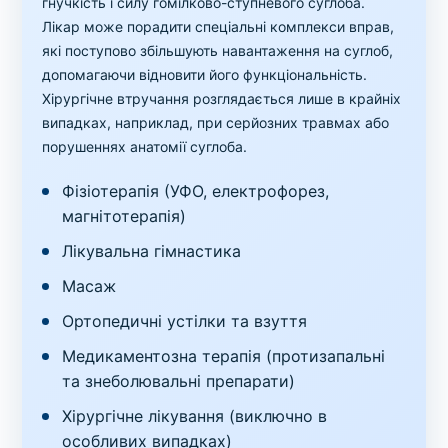
гнучкість і силу гомілково-ступневого суглоба.
Лікар може порадити спеціальні комплекси вправ,
які поступово збільшують навантаження на суглоб,
допомагаючи відновити його функціональність.
Хірургічне втручання розглядається лише в крайніх
випадках, наприклад, при серйозних травмах або
порушеннях анатомії суглоба.
Фізіотерапія (УФО, електрофорез,
магнітотерапія)
Лікувальна гімнастика
Масаж
Ортопедичні устілки та взуття
Медикаментозна терапія (протизапальні
та знеболювальні препарати)
Хірургічне лікування (виключно в
особливих випадках)