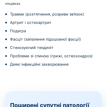
кінцівках.
Травми (розтягнення, розриви зв’язок)
Артрит і остеоартрит
Подагра
Фасціт (запалення підошовної фасції)
Стенозуючий тендиніт
Проблеми зі спиною (грижі, остеохондроз)
Деякі інфекційні захворювання
Поширені супутні патології