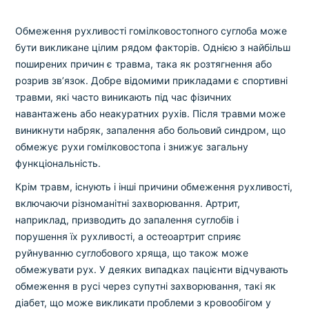
Обмеження рухливості гомілковостопного суглоба може
бути викликане цілим рядом факторів. Однією з найбільш
поширених причин є травма, така як розтягнення або
розрив зв’язок. Добре відомими прикладами є спортивні
травми, які часто виникають під час фізичних
навантажень або неакуратних рухів. Після травми може
виникнути набряк, запалення або больовий синдром, що
обмежує рухи гомілковостопа і знижує загальну
функціональність.
Крім травм, існують і інші причини обмеження рухливості,
включаючи різноманітні захворювання. Артрит,
наприклад, призводить до запалення суглобів і
порушення їх рухливості, а остеоартрит сприяє
руйнуванню суглобового хряща, що також може
обмежувати рух. У деяких випадках пацієнти відчувають
обмеження в русі через супутні захворювання, такі як
діабет, що може викликати проблеми з кровообігом у