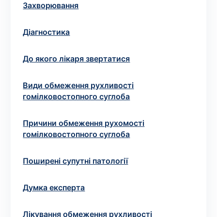
Вибрати клініку
Захворювання
Діагностика
Оформити замовлення
До якого лікаря звертатися
Якщо ви не знаєте, які аналізи вам необхідні,
Види обмеження рухливості
запишіться до лікаря
на консультацію .
гомілковостопного суглоба
* Адміністрація клініки вживає всіх заходів для
Причини обмеження рухомості
своєчасного оновлення розміщеного на сайті прайс-
гомілковостопного суглоба
листа. Проте, щоб уникнути можливих непорозумінь,
рекомендуємо уточнювати вартість та терміни
Поширені супутні патології
виконання досліджень за телефонами, вказаними на
сайті.
Думка експерта
Лікування обмеження рухливості