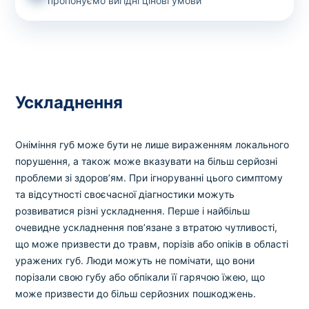
пропонуємо вигідні цінові умови
Ускладнення
Оніміння губ може бути не лише вираженням локального
порушення, а також може вказувати на більш серйозні
проблеми зі здоров’ям. При ігноруванні цього симптому
та відсутності своєчасної діагностики можуть
розвиватися різні ускладнення. Перше і найбільш
очевидне ускладнення пов’язане з втратою чутливості,
що може призвести до травм, порізів або опіків в області
уражених губ. Люди можуть не помічати, що вони
порізали свою губу або обпікали її гарячою їжею, що
може призвести до більш серйозних пошкоджень.