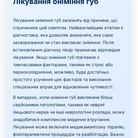
Лікування оніміння губ
Лікування оніміння губ залежить від причини, що
спричинила цей симптом. Найважливішим етапом є
діагностика, яка дозволяє визначити, яке саме
захворювання чи стан викликає оніміння. Після
встановлення діагнозу лікар призначає відповідне
лікування. Якщо оніміння губ пов’язане з
тимчасовими факторами, такими як стрес або
переохолодження, можливо, буде достатньо
простого усунення цих факторів та виконання
спеціальних вправ для відновлення чутливості.
В випадках, коли оніміння губ викликане більш
серйозними патологіями, такими як неврит
лицьового нерва чи інші неврологічні розлади, може
знадобитися комплексне медичне втручання.
Лікування може включати медикаментозну терапію,
фізіотерапевтичні процедури та реабілітацію. Важно