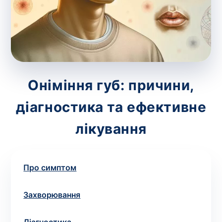
зіскрібки. Взяття біоматеріалу для них
виконує лікар – необхідий
запис до фахівця
.
Аналіз вдома
Зберегти
Оніміння губ: причини,
діагностика та ефективне
Ваше ім'я
*
лікування
Про симптом
Номер телефону
*
Захворювання