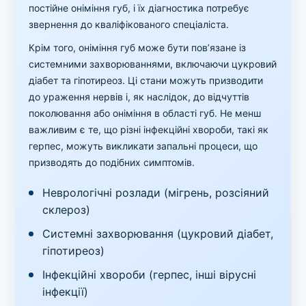
постійне оніміння губ, і їх діагностика потребує
звернення до кваліфікованого спеціаліста.
Крім того, оніміння губ може бути пов’язане із
системними захворюваннями, включаючи цукровий
діабет та гіпотиреоз. Ці стани можуть призводити
до ураження нервів і, як наслідок, до відчуттів
поколювання або оніміння в області губ. Не менш
важливим є те, що різні інфекційні хвороби, такі як
герпес, можуть викликати запальні процеси, що
призводять до подібних симптомів.
Неврологічні розлади (мігрень, розсіяний
склероз)
Системні захворювання (цукровий діабет,
гіпотиреоз)
Інфекційні хвороби (герпес, інші вірусні
інфекції)