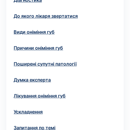
Вибрати клініку
Діагностика
До якого лікаря звертатися
Види оніміння губ
Оформити замовлення
Якщо ви не знаєте, які аналізи вам необхідні,
Причини оніміння губ
запишіться до лікаря
на консультацію .
Поширені супутні патології
* Адміністрація клініки вживає всіх заходів для
своєчасного оновлення розміщеного на сайті прайс-
Думка експерта
листа. Проте, щоб уникнути можливих непорозумінь,
рекомендуємо уточнювати вартість та терміни
Лікування оніміння губ
виконання досліджень за телефонами, вказаними на
сайті.
Ускладнення
Запитання по темі