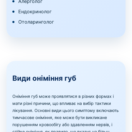
Алерголог
Ендокринолог
Отоларинголог
Види оніміння губ
Оніміння губ може проявлятися в різних формах і
мати різні причини, що впливає на вибір тактики
лікування. Основні види цього симптому включають
тимчасове оніміння, яке може бути викликане
порушенням кровообігу або здавленням нервів, і
стійке оніміння, як правило, що вказує на більш