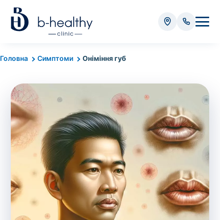
Аналізи
Головна
Симптоми
Оніміння губ
* Додатково оплачується (залежно від виду аналізу):
Вартість забору крові - 50 грн
Вартість забору біоматеріалу (крім крові) - від
35 грн
Всього:
0
грн
Попередній запис на дослідження не
потрібний. Виняток становлять мазки та