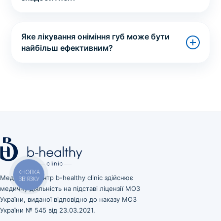
Яке лікування оніміння губ може бути
найбільш ефективним?
КНОПКА
Медичний центр b-healthy clinic здійснює
ЗВ'ЯЗКУ
медичну діяльність на підставі ліцензії МОЗ
України, виданої відповідно до наказу МОЗ
України № 545 від 23.03.2021.