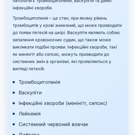
патологій є тромбоцитопенія, васкуліти та деякі
інфекційні хвороби.
Тромбоцитопенія – це стан, при якому рівень
тромбоцитів у крові знижений, що може призводити
до появи петехій на шкірі. Васкуліти являють собою
запалення кровоносних судин, що також може
викликати подібні прояви. Інфекційні хвороби, такі
як менінгіт або сепсис, можуть призводити до
системних змін в організмі, які проявляються у
вигляді петехій.
Тромбоцитопенія
Васкуліти
Інфекційні хвороби (менінгіт, сепсис)
Лейкемія
Системний червоний вовчак
Дифтера