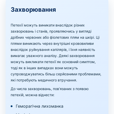
Захворювання
Петехії можуть виникати внаслідок різних
захворювань і станів, проявляючись у вигляді
дрібних червоних або фіолетових плям на шкірі. Ці
плями виникають через внутрішні крововиливи
внаслідок руйнування капілярів, і їхня наявність
вимагає уважного аналізу. Деякі захворювання
можуть викликати петехії як основний симптом,
тоді як в інших випадках вони можуть
супроводжуватись більш серйозними проблемами,
які потребують медичного втручання.
До числа захворювань, пов’язаних з появою
петехій, можна віднести:
Геморагічна лихоманка