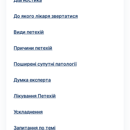
Вибрати клініку
Діагностика
До якого лікаря звертатися
Види петехій
Оформити замовлення
Якщо ви не знаєте, які аналізи вам необхідні,
Причини петехій
запишіться до лікаря
на консультацію .
Поширені супутні патології
* Адміністрація клініки вживає всіх заходів для
своєчасного оновлення розміщеного на сайті прайс-
Думка експерта
листа. Проте, щоб уникнути можливих непорозумінь,
рекомендуємо уточнювати вартість та терміни
Лікування Петехій
виконання досліджень за телефонами, вказаними на
сайті.
Ускладнення
Запитання по темі