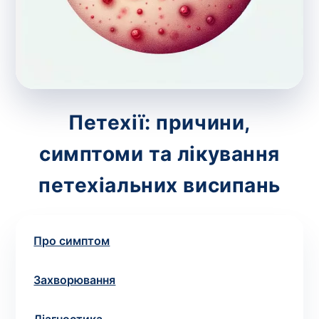
зіскрібки. Взяття біоматеріалу для них
виконує лікар – необхідий
запис до фахівця
.
Аналіз вдома
Зберегти
Петехії: причини,
симптоми та лікування
Ваше ім'я
*
петехіальних висипань
Про симптом
Номер телефону
*
Захворювання