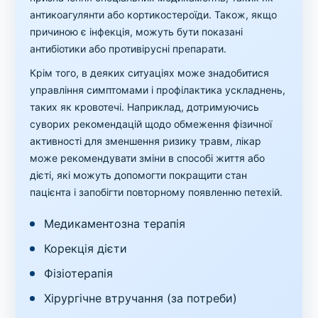
антикоагулянти або кортикостероїди. Також, якщо
причиною є інфекція, можуть бути показані
антибіотики або противірусні препарати.
Крім того, в деяких ситуаціях може знадобитися
управління симптомами і профілактика ускладнень,
таких як кровотечі. Наприклад, дотримуючись
суворих рекомендацій щодо обмеження фізичної
активності для зменшення ризику травм, лікар
може рекомендувати зміни в способі життя або
дієті, які можуть допомогти покращити стан
пацієнта і запобігти повторному появленню петехій.
Медикаментозна терапія
Корекція дієти
Фізіотерапія
Хірургічне втручання (за потреби)