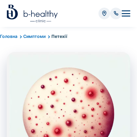
Аналізи
Головна
Симптоми
Петехії
* Додатково оплачується (залежно від виду аналізу):
Вартість забору крові - 50 грн
Вартість забору біоматеріалу (крім крові) - від
35 грн
Всього:
0
грн
Попередній запис на дослідження не
потрібний. Виняток становлять мазки та