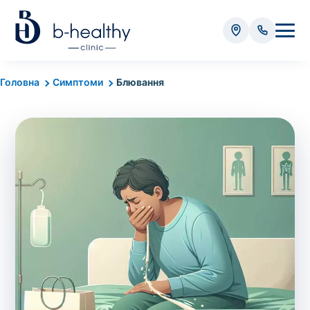
Аналізи
Головна
Симптоми
Блювання
* Додатково оплачується (залежно від виду аналізу):
Вартість забору крові - 50 грн
Вартість забору біоматеріалу (крім крові) - від
35 грн
Всього:
0
грн
Попередній запис на дослідження не
потрібний. Виняток становлять мазки та