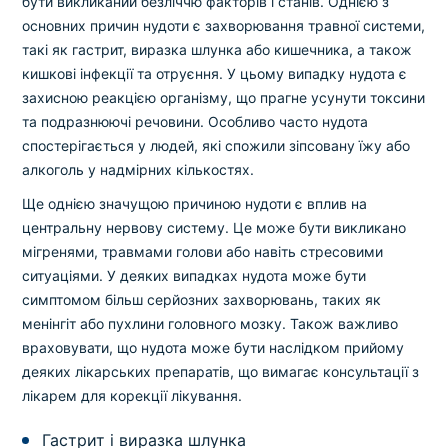
бути викликаний безліччю факторів і станів. Однією з
основних причин нудоти є захворювання травної системи,
такі як гастрит, виразка шлунка або кишечника, а також
кишкові інфекції та отруєння. У цьому випадку нудота є
захисною реакцією організму, що прагне усунути токсини
та подразнюючі речовини. Особливо часто нудота
спостерігається у людей, які спожили зіпсовану їжу або
алкоголь у надмірних кількостях.
Ще однією значущою причиною нудоти є вплив на
центральну нервову систему. Це може бути викликано
мігренями, травмами голови або навіть стресовими
ситуаціями. У деяких випадках нудота може бути
симптомом більш серйозних захворювань, таких як
менінгіт або пухлини головного мозку. Також важливо
враховувати, що нудота може бути наслідком прийому
деяких лікарських препаратів, що вимагає консультації з
лікарем для корекції лікування.
Гастрит і виразка шлунка