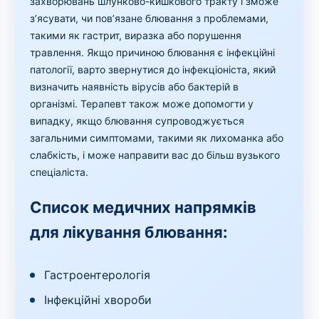
захворювань шлунково-кишкового тракту і зможе
з’ясувати, чи пов’язане блювання з проблемами,
такими як гастрит, виразка або порушення
травлення. Якщо причиною блювання є інфекційні
патології, варто звернутися до інфекціоніста, який
визначить наявність вірусів або бактерій в
організмі. Терапевт також може допомогти у
випадку, якщо блювання супроводжується
загальними симптомами, такими як лихоманка або
слабкість, і може направити вас до більш вузького
спеціаліста.
Список медичних напрямків
для лікування блювання:
Гастроентерологія
Інфекційні хвороби