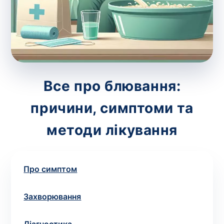
зіскрібки. Взяття біоматеріалу для них
виконує лікар – необхідий
запис до фахівця
.
Аналіз вдома
Зберегти
Все про блювання:
причини, симптоми та
Ваше ім'я
*
методи лікування
Про симптом
Номер телефону
*
Захворювання