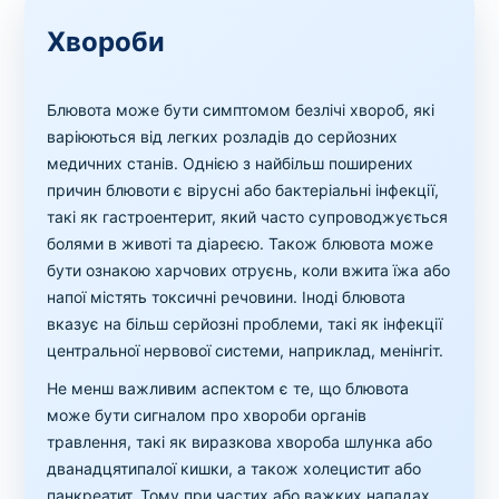
Хвороби
Блювота може бути симптомом безлічі хвороб, які
варіюються від легких розладів до серйозних
медичних станів. Однією з найбільш поширених
причин блювоти є вірусні або бактеріальні інфекції,
такі як гастроентерит, який часто супроводжується
болями в животі та діареєю. Також блювота може
бути ознакою харчових отруєнь, коли вжита їжа або
напої містять токсичні речовини. Іноді блювота
вказує на більш серйозні проблеми, такі як інфекції
центральної нервової системи, наприклад, менінгіт.
Не менш важливим аспектом є те, що блювота
може бути сигналом про хвороби органів
травлення, такі як виразкова хвороба шлунка або
дванадцятипалої кишки, а також холецистит або
панкреатит. Тому при частих або важких нападах