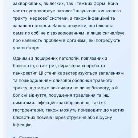
захворювань, як легких, так і тяжких форм. Вона
часто супроводжує патології шлунково-кишкового
тракту, нервової системи, а також інфекційні та
запальні процеси. Важно розуміти, що блювота
сама по собі не є захворюванням, а лише сигналізує
про наявність проблем в організмі, які потребують
уваги лікаря.
Одними з поширених патологій, пов’язаних з
блювотою, є гастрит, виразкова хвороба та
панкреатит. Ці стани характеризуються запаленням
та пошкодженням слизової оболонки травного
тракту, що може викликати не лише блювоту, а й
болісні відчуття, порушення травлення та інші
симптоми. Інфекційні захворювання, такі як
гастроентерит, також можуть призводити до частих
блювотних позивів через отруєння або вірусну
інфекцію.