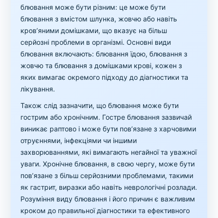
блювання може бути різним: це може бути
блювання з вмістом шлунка, жовчю або навіть
кров’яними домішками, що вказує на більш
серйозні проблеми в організмі. Основні види
блювання включають: блювання їдою, блювання з
жовчю та блювання з домішками крові, кожен з
яких вимагає окремого підходу до діагностики та
лікування.
Також слід зазначити, що блювання може бути
гострим або хронічним. Гостре блювання зазвичай
виникає раптово і може бути пов’язане з харчовими
отруєннями, інфекціями чи іншими
захворюваннями, які вимагають негайної та уважної
уваги. Хронічне блювання, в свою чергу, може бути
пов’язане з більш серйозними проблемами, такими
як гастрит, виразки або навіть неврологічні розлади.
Розуміння виду блювання і його причин є важливим
кроком до правильної діагностики та ефективного