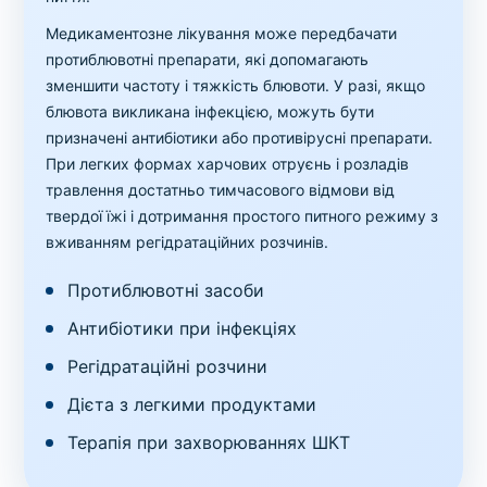
Медикаментозне лікування може передбачати
протиблювотні препарати, які допомагають
зменшити частоту і тяжкість блювоти. У разі, якщо
блювота викликана інфекцією, можуть бути
призначені антибіотики або противірусні препарати.
При легких формах харчових отруєнь і розладів
травлення достатньо тимчасового відмови від
твердої їжі і дотримання простого питного режиму з
вживанням регідратаційних розчинів.
Протиблювотні засоби
Антибіотики при інфекціях
Регідратаційні розчини
Дієта з легкими продуктами
Терапія при захворюваннях ШКТ