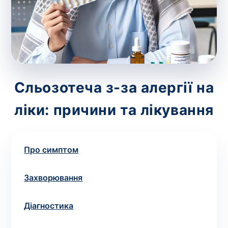
зіскрібки. Взяття біоматеріалу для них
виконує лікар – необхідий
запис до фахівця
.
Аналіз вдома
Зберегти
Сльозотеча з-за алергії на
ліки: причини та лікування
Ваше ім'я
*
Про симптом
Номер телефону
*
Захворювання
Діагностика