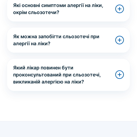
Які основні симптоми алергії на ліки,
окрім сльозотечи?
Як можна запобігти сльозотечі при
алергії на ліки?
Який лікар повинен бути
проконсультований при сльозотечі,
викликаній алергією на ліки?