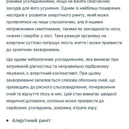
різними ускладненнями, якщо не вжити своєчасних
заходів для його усунення. Одним із найбільш поширених
наслідків є розвиток алергічного риніту, який може
проявлятися не лише сльозотечею, але й іншими
неприємними симптомами, такими як закладеність носа,
чхання і свербіж у носі. Така реакція організму на
алергени суттєво погіршує якість життя і може призвести
до хронічних захворювань.
Ще одним небезпечним ускладненням, яке виникає при
затриманій діагностиці та неправильно підібраному
лікуванні, є алергічний кон’юнктивіт. При цьому
захворюванні запалюється слизова оболонка очей, що
призводить до рясного сльозовиділення, почервоніння
очей та відчуття піску в них. Цей стан вимагає швидкої
медичної допомоги, оскільки може призвести до
серйозних ускладнень, зокрема, втрати зору.
Алергічний риніт