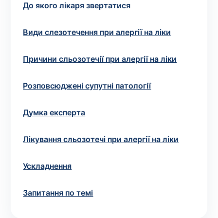
Вибрати клініку
До якого лікаря звертатися
Види слезотечення при алергії на ліки
Оформити замовлення
Причини сльозотечії при алергії на ліки
Якщо ви не знаєте, які аналізи вам необхідні,
Розповсюджені супутні патології
запишіться до лікаря
на консультацію .
Думка експерта
* Адміністрація клініки вживає всіх заходів для
своєчасного оновлення розміщеного на сайті прайс-
Лікування сльозотечі при алергії на ліки
листа. Проте, щоб уникнути можливих непорозумінь,
рекомендуємо уточнювати вартість та терміни
виконання досліджень за телефонами, вказаними на
Ускладнення
сайті.
Запитання по темі