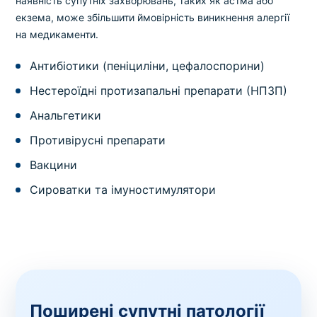
наявність супутніх захворювань, таких як астма або
екзема, може збільшити ймовірність виникнення алергії
на медикаменти.
Антибіотики (пеніциліни, цефалоспорини)
Нестероїдні протизапальні препарати (НПЗП)
Анальгетики
Противірусні препарати
Вакцини
Сироватки та імуностимулятори
Поширені супутні патології