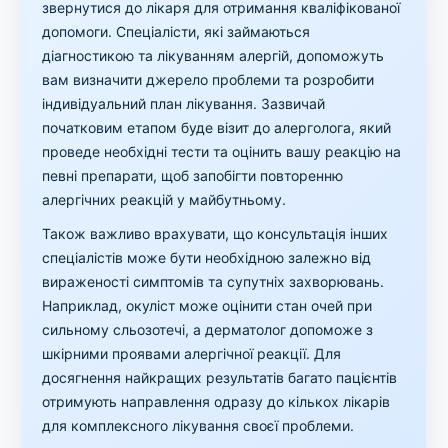
звернутися до лікаря для отримання кваліфікованої
допомоги. Спеціалісти, які займаються
діагностикою та лікуванням алергій, допоможуть
вам визначити джерело проблеми та розробити
індивідуальний план лікування. Зазвичай
початковим етапом буде візит до алерголога, який
проведе необхідні тести та оцінить вашу реакцію на
певні препарати, щоб запобігти повторенню
алергічних реакцій у майбутньому.
Також важливо врахувати, що консультація інших
спеціалістів може бути необхідною залежно від
вираженості симптомів та супутніх захворювань.
Наприклад, окуліст може оцінити стан очей при
сильному сльозотечі, а дерматолог допоможе з
шкірними проявами алергічної реакції. Для
досягнення найкращих результатів багато пацієнтів
отримують направлення одразу до кількох лікарів
для комплексного лікування своєї проблеми.