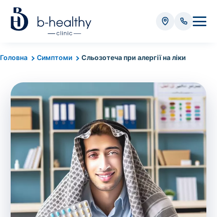
Аналізи
Головна
Симптоми
Сльозотеча при алергії на ліки
* Додатково оплачується (залежно від виду аналізу):
Вартість забору крові - 50 грн
Вартість забору біоматеріалу (крім крові) - від
35 грн
Всього:
0
грн
Попередній запис на дослідження не
потрібний. Виняток становлять мазки та