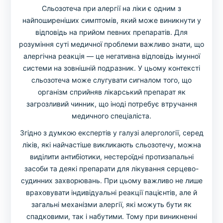
Сльозотеча при алергії на ліки є одним з
найпоширеніших симптомів, який може виникнути у
відповідь на прийом певних препаратів. Для
розуміння суті медичної проблеми важливо знати, що
алергічна реакція — це негативна відповідь імунної
системи на зовнішній подразник. У цьому контексті
сльозотеча може слугувати сигналом того, що
організм сприйняв лікарський препарат як
загрозливий чинник, що іноді потребує втручання
медичного спеціаліста.
Згідно з думкою експертів у галузі алергології, серед
ліків, які найчастіше викликають сльозотечу, можна
виділити антибіотики, нестероїдні протизапальні
засоби та деякі препарати для лікування серцево-
судинних захворювань. При цьому важливо не лише
враховувати індивідуальні реакції пацієнтів, але й
загальні механізми алергії, які можуть бути як
спадковими, так і набутими. Тому при виникненні