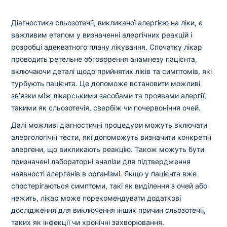
Діагностика сльозотечії, викликаної алергією на ліки, є
важливим етапом у визначенні алергічних реакцій і
розробці адекватного плану лікування. Спочатку лікар
проводить ретельне обговорення анамнезу пацієнта,
включаючи деталі щодо прийнятих ліків та симптомів, які
турбують пацієнта. Це допоможе встановити можливі
зв’язки між лікарськими засобами та проявами алергії,
такими як сльозотечія, свербіж чи почервоніння очей.
Далі можливі діагностичні процедури можуть включати
алергологічні тести, які допоможуть визначити конкретні
алергени, що викликають реакцію. Також можуть бути
призначені лабораторні аналізи для підтвердження
наявності алергенів в організмі. Якщо у пацієнта вже
спостерігаються симптоми, такі як виділення з очей або
нежить, лікар може порекомендувати додаткові
дослідження для виключення інших причин сльозотечії,
таких як інфекції чи хронічні захворювання.