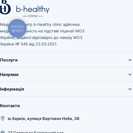
Медичний центр b-healthy clinic здійснює
КНОПКА
медичну діяльність на підставі ліцензії МОЗ
ЗВ'ЯЗКУ
України, виданої відповідно до наказу МОЗ
України № 545 від 23.03.2021.
Послуги
Напрями
Інформація
Контакти
м.Харків, вулиця Вартових Неба, 38
23 Серпня та Ботанічний сад