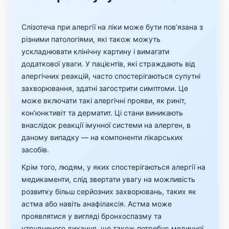
Слізотеча при алергії на ліки може бути пов’язана з
різними патологіями, які також можуть
ускладнювати клінічну картину і вимагати
додаткової уваги. У пацієнтів, які страждають від
алергічних реакцій, часто спостерігаються супутні
захворювання, здатні загострити симптоми. Це
може включати такі алергічні прояви, як риніт,
кон’юнктивіт та дерматит. Ці стани виникають
внаслідок реакції імунної системи на алерген, в
даному випадку — на компоненти лікарських
засобів.
Крім того, людям, у яких спостерігаються алергії на
медикаменти, слід звертати увагу на можливість
розвитку більш серйозних захворювань, таких як
астма або навіть анафілаксія. Астма може
проявлятися у вигляді бронхоспазму та
утрудненого дихання, що також потребує медичної