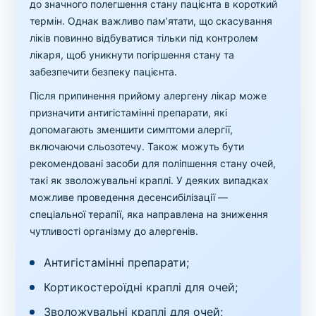
до значного полегшення стану пацієнта в короткий
термін. Однак важливо пам’ятати, що скасування
ліків повинно відбуватися тільки під контролем
лікаря, щоб уникнути погіршення стану та
забезпечити безпеку пацієнта.
Після припинення прийому алергену лікар може
призначити антигістамінні препарати, які
допомагають зменшити симптоми алергії,
включаючи сльозотечу. Також можуть бути
рекомендовані засоби для поліпшення стану очей,
такі як зволожувальні краплі. У деяких випадках
можливе проведення десенсибілізації —
спеціальної терапії, яка направлена на зниження
чутливості організму до алергенів.
Антигістамінні препарати;
Кортикостероїдні краплі для очей;
Зволожувальні краплі для очей;