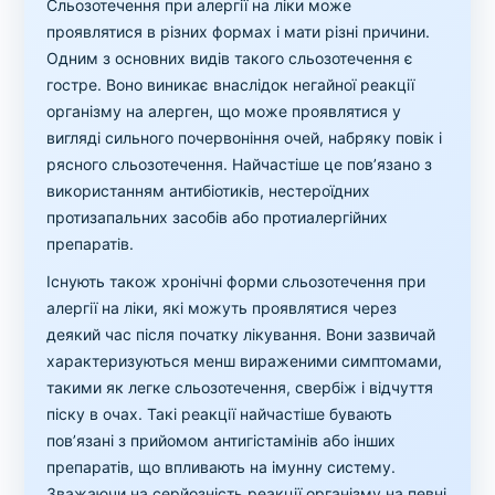
Сльозотечення при алергії на ліки може
проявлятися в різних формах і мати різні причини.
Одним з основних видів такого сльозотечення є
гостре. Воно виникає внаслідок негайної реакції
організму на алерген, що може проявлятися у
вигляді сильного почервоніння очей, набряку повік і
рясного сльозотечення. Найчастіше це пов’язано з
використанням антибіотиків, нестероїдних
протизапальних засобів або протиалергійних
препаратів.
Існують також хронічні форми сльозотечення при
алергії на ліки, які можуть проявлятися через
деякий час після початку лікування. Вони зазвичай
характеризуються менш вираженими симптомами,
такими як легке сльозотечення, свербіж і відчуття
піску в очах. Такі реакції найчастіше бувають
пов’язані з прийомом антигістамінів або інших
препаратів, що впливають на імунну систему.
Зважаючи на серйозність реакції організму на певні