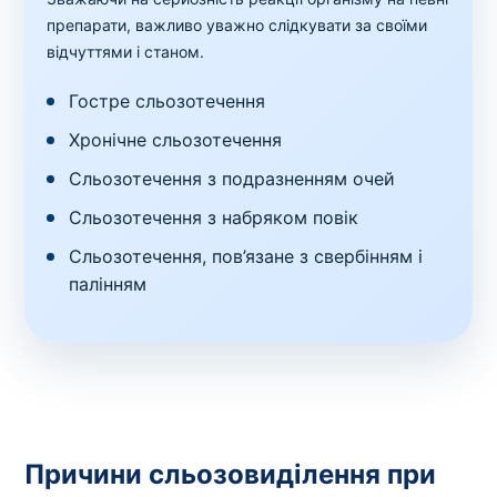
препарати, важливо уважно слідкувати за своїми
відчуттями і станом.
Гостре сльозотечення
Хронічне сльозотечення
Сльозотечення з подразненням очей
Сльозотечення з набряком повік
Сльозотечення, пов’язане з свербінням і
палінням
Причини сльозовиділення при