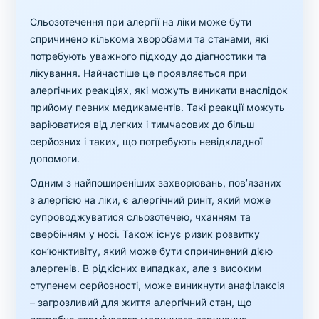
Сльозотечення при алергії на ліки може бути
спричинено кількома хворобами та станами, які
потребують уважного підходу до діагностики та
лікування. Найчастіше це проявляється при
алергічних реакціях, які можуть виникати внаслідок
прийому певних медикаментів. Такі реакції можуть
варіюватися від легких і тимчасових до більш
серйозних і таких, що потребують невідкладної
допомоги.
Одним з найпоширеніших захворювань, пов’язаних
з алергією на ліки, є алергічний риніт, який може
супроводжуватися сльозотечею, чханням та
свербінням у носі. Також існує ризик розвитку
кон’юнктивіту, який може бути спричинений дією
алергенів. В рідкісних випадках, але з високим
ступенем серйозності, може виникнути анафілаксія
– загрозливий для життя алергічний стан, що