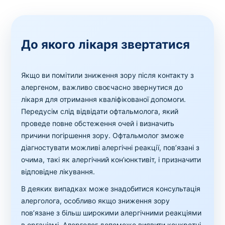
До якого лікаря звертатися
Якщо ви помітили зниження зору після контакту з
алергеном, важливо своєчасно звернутися до
лікаря для отримання кваліфікованої допомоги.
Передусім слід відвідати офтальмолога, який
проведе повне обстеження очей і визначить
причини погіршення зору. Офтальмолог зможе
діагностувати можливі алергічні реакції, пов’язані з
очима, такі як алергічний кон’юнктивіт, і призначити
відповідне лікування.
В деяких випадках може знадобитися консультація
алерголога, особливо якщо зниження зору
пов’язане з більш широкими алергічними реакціями
в організмі. Алерголог допоможе виявити конкретні