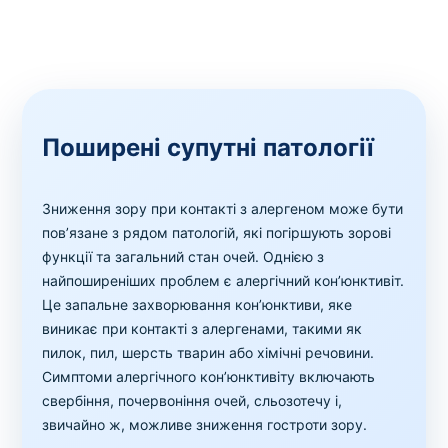
Поширені супутні патології
Зниження зору при контакті з алергеном може бути
пов’язане з рядом патологій, які погіршують зорові
функції та загальний стан очей. Однією з
найпоширеніших проблем є алергічний кон’юнктивіт.
Це запальне захворювання кон’юнктиви, яке
виникає при контакті з алергенами, такими як
пилок, пил, шерсть тварин або хімічні речовини.
Симптоми алергічного кон’юнктивіту включають
свербіння, почервоніння очей, сльозотечу і,
звичайно ж, можливе зниження гостроти зору.