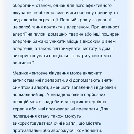
оборотним станом, однак для його ефективного
лікування необхідно визначити основну причину та
вид алергічної реакції. Перший крок у лікуванні —
це запобігання контакту з алергеном. При наявності
алергії на пилок, домашніх тварин або інші поширені
алергени бажано уникати місць з високим рівнем
алергенів, а також підтримувати чистоту в домі і
використовувати спеціальні фільтри у системах
вентиляції.
Медикаментозне лікування може включати
антигістамінні препарати, які допомагають зняти
симптоми алергії, зменшити запалення і відновити
нормальний зір. У випадках більш серйозних
реакцій може знадобитися кортикостероїдна
терапія або інші протизапальні препарати. Для
полегшення стану також можуть
використовуватися очні краплі, що містять
протизапальні або зволожуючі компоненти.