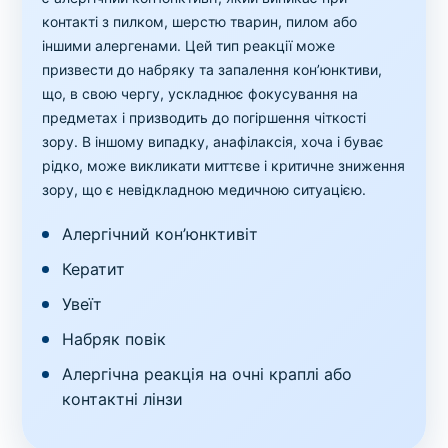
контакті з пилком, шерстю тварин, пилом або
іншими алергенами. Цей тип реакції може
призвести до набряку та запалення кон’юнктиви,
що, в свою чергу, ускладнює фокусування на
предметах і призводить до погіршення чіткості
зору. В іншому випадку, анафілаксія, хоча і буває
рідко, може викликати миттєве і критичне зниження
зору, що є невідкладною медичною ситуацією.
Алергічний кон’юнктивіт
Кератит
Увеїт
Набряк повік
Алергічна реакція на очні краплі або
контактні лінзи