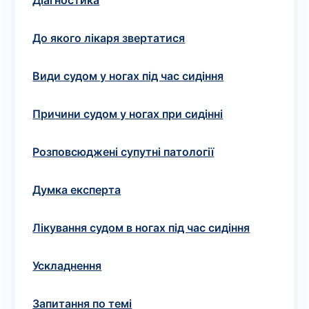
Вибрати клініку
Діагностика
До якого лікаря звертатися
Види судом у ногах під час сидіння
Оформити замовлення
Якщо ви не знаєте, які аналізи вам необхідні,
Причини судом у ногах при сидінні
запишіться до лікаря
на консультацію .
Розповсюджені супутні патології
* Адміністрація клініки вживає всіх заходів для
своєчасного оновлення розміщеного на сайті прайс-
Думка експерта
листа. Проте, щоб уникнути можливих непорозумінь,
рекомендуємо уточнювати вартість та терміни
Лікування судом в ногах під час сидіння
виконання досліджень за телефонами, вказаними на
сайті.
Ускладнення
Запитання по темі