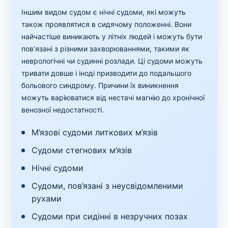
Іншим видом судом є нічні судоми, які можуть
також проявлятися в сидячому положенні. Вони
найчастіше виникають у літніх людей і можуть бути
пов’язані з різними захворюваннями, такими як
неврологічні чи судинні розлади. Ці судоми можуть
тривати довше і іноді призводити до подальшого
больового синдрому. Причини їх виникнення
можуть варіюватися від нестачі магнію до хронічної
венозної недостатності.
М’язові судоми литкових м’язів
Судоми стегнових м’язів
Нічні судоми
Судоми, пов’язані з неусвідомленими
рухами
Судоми при сидінні в незручних позах