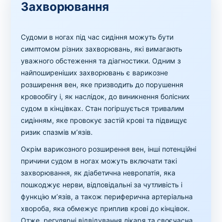
Захворювання
Судоми в ногах під час сидіння можуть бути
симптомом різних захворювань, які вимагають
уважного обстеження та діагностики. Одним з
найпоширеніших захворювань є варикозне
розширення вен, яке призводить до порушення
кровообігу і, як наслідок, до виникнення болісних
судом в кінцівках. Стан погіршується тривалим
сидінням, яке провокує застій крові та підвищує
ризик спазмів м’язів.
Окрім варикозного розширення вен, інші потенційні
причини судом в ногах можуть включати такі
захворювання, як діабетична невропатія, яка
пошкоджує нерви, відповідальні за чутливість і
функцію м’язів, а також периферична артеріальна
хвороба, яка обмежує приплив крові до кінцівок.
Отже, регулярні відвідування лікаря та своєчасна