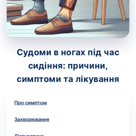
зіскрібки. Взяття біоматеріалу для них
виконує лікар – необхідий
запис до фахівця
.
Аналіз вдома
Зберегти
Судоми в ногах під час
сидіння: причини,
Ваше ім'я
*
симптоми та лікування
Про симптом
Номер телефону
*
Захворювання