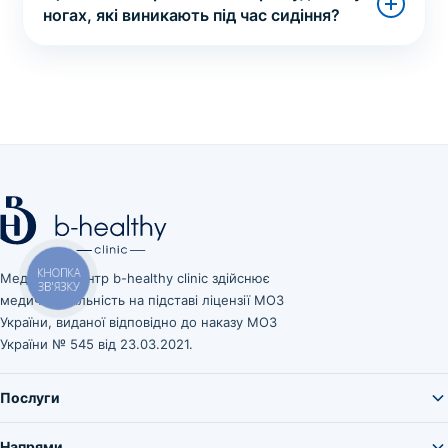
ногах, які виникають під час сидіння?
Медичний центр b-healthy clinic здійснює
КНОПКА
ЗВ'ЯЗКУ
медичну діяльність на підставі ліцензії МОЗ
України, виданої відповідно до наказу МОЗ
України № 545 від 23.03.2021.
Послуги
Напрями