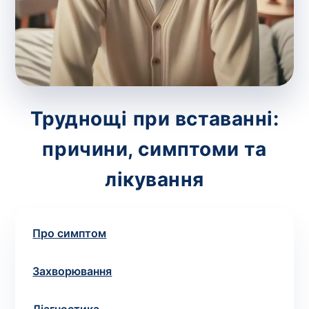
зіскрібки. Взяття біоматеріалу для них
виконує лікар – необхідий
запис до фахівця
.
Аналіз вдома
Зберегти
Труднощі при вставанні:
причини, симптоми та
Ваше ім'я
*
лікування
Про симптом
Номер телефону
*
Захворювання