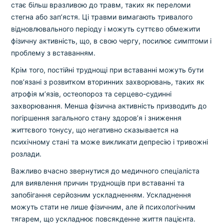
стає більш вразливою до травм, таких як переломи
стегна або зап’ястя. Ці травми вимагають тривалого
відновлювального періоду і можуть суттєво обмежити
фізичну активність, що, в свою чергу, посилює симптоми і
проблему з вставанням.
Крім того, постійні труднощі при вставанні можуть бути
пов’язані з розвитком вторинних захворювань, таких як
атрофія м’язів, остеопороз та серцево-судинні
захворювання. Менша фізична активність призводить до
погіршення загального стану здоров’я і зниження
життєвого тонусу, що негативно сказывается на
психічному стані та може викликати депресію і тривожні
розлади.
Важливо вчасно звернутися до медичного спеціаліста
для виявлення причин труднощів при вставанні та
запобігання серйозним ускладненням. Ускладнення
можуть стати не лише фізичним, але й психологічним
тягарем, що ускладнює повсякденне життя пацієнта.