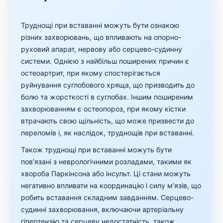
Труднощі при вставанні можуть бути ознакою
різних захворювань, що впливають на опорно-
руховий апарат, нервову або серцево-судинну
системи. Однією з найбільш поширених причин є
остеоартрит, при якому спостерігається
руйнування суглобового хряща, що призводить до
болю та жорсткості в суглобах. Іншим поширеним
захворюванням є остеопороз, при якому кістки
втрачають свою щільність, що може призвести до
переломів і, як наслідок, труднощів при вставанні.
Також труднощі при вставанні можуть бути
пов’язані з неврологічними розладами, такими як
хвороба Паркінсона або інсульт. Ці стани можуть
негативно впливати на координацію і силу м’язів, що
робить вставання складним завданням. Серцево-
судинні захворювання, включаючи артеріальну
гіпертензію та серцеву недостатність, також