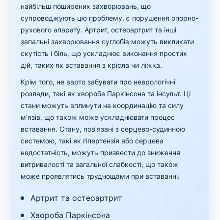
найбільш поширених захворювань, що
супроводжують цю проблему, є порушення опорно-
рухового апарату. Артрит, остеоартрит та інші
запальні захворювання суглобів можуть викликати
скутість і біль, що ускладнює виконання простих
дій, таких як вставання з крісла чи ліжка.
Крім того, не варто забувати про неврологічні
розлади, такі як хвороба Паркінсона та інсульт. Ці
стани можуть вплинути на координацію та силу
м’язів, що також може ускладнювати процес
вставання. Стану, пов’язані з серцево-судинною
системою, такі як гіпертензія або серцева
недостатність, можуть призвести до зниження
витривалості та загальної слабкості, що також
може проявлятись труднощами при вставанні.
Артрит та остеоартрит
Хвороба Паркінсона