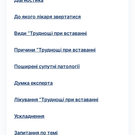
Вибрати клініку
Діагностика
До якого лікаря звертатися
Види “Труднощі при вставанні
Оформити замовлення
Якщо ви не знаєте, які аналізи вам необхідні,
Причини “Труднощі при вставанні
запишіться до лікаря
на консультацію .
Поширені супутні патології
* Адміністрація клініки вживає всіх заходів для
своєчасного оновлення розміщеного на сайті прайс-
Думка експерта
листа. Проте, щоб уникнути можливих непорозумінь,
рекомендуємо уточнювати вартість та терміни
Лікування “Труднощі при вставанні
виконання досліджень за телефонами, вказаними на
сайті.
Ускладнення
Запитання по темі