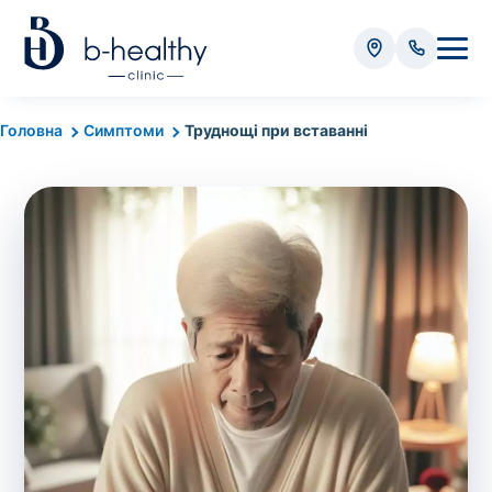
Аналізи
Головна
Симптоми
Труднощі при вставанні
* Додатково оплачується (залежно від виду аналізу):
Вартість забору крові - 50 грн
Вартість забору біоматеріалу (крім крові) - від
35 грн
Всього:
0
грн
Попередній запис на дослідження не
потрібний. Виняток становлять мазки та