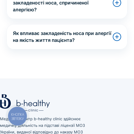
закладеності носа, спричиненої
алергією?
Як впливає закладеність носа при алергії
на якість життя пацієнта?
КНОПКА
Медичний центр b-healthy clinic здійснює
ЗВ'ЯЗКУ
медичну діяльність на підставі ліцензії МОЗ
України, виданої відповідно до наказу МОЗ