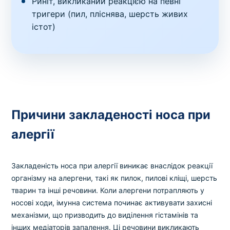
Риніт, викликаний реакцією на певні
тригери (пил, пліснява, шерсть живих
істот)
Причини закладеності носа при
алергії
Закладеність носа при алергії виникає внаслідок реакції
організму на алергени, такі як пилок, пилові кліщі, шерсть
тварин та інші речовини. Коли алергени потрапляють у
носові ходи, імунна система починає активувати захисні
механізми, що призводить до виділення гістамінів та
інших медіаторів запалення. Ці речовини викликають