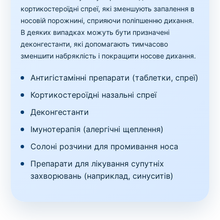
кортикостероїдні спреї, які зменшують запалення в
носовій порожнині, сприяючи поліпшенню дихання.
В деяких випадках можуть бути призначені
деконгестанти, які допомагають тимчасово
зменшити набряклість і покращити носове дихання.
Антигістамінні препарати (таблетки, спреї)
Кортикостероїдні назальні спреї
Деконгестанти
Імунотерапія (алергічні щеплення)
Солоні розчини для промивання носа
Препарати для лікування супутніх
захворювань (наприклад, синуситів)