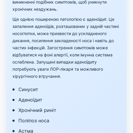
виникненні подібних симптомів, щоб уникнути
хронічних нездужань.
Ще однією поширеною патологією є аденоїдит. Це
запалення аденоїдів, розташованих у задній частині
носоглотки, може призвести до ускладненого
дихання, посилення закладеності носа і навіть до
частих інфекцій. Загострення симптомів може
відбуватися на фоні алергії, коли імунна система
ослаблена. Запущені випадки аденоїдиту
потребують уваги ЛОР-лікаря та можливого
хірургічного втручання.
Синусит
Аденоїдит
Хронічний риніт
Поліпоз носа
Астма