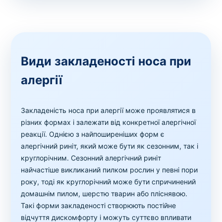
Види закладеності носа при
алергії
Закладеність носа при алергії може проявлятися в
різних формах і залежати від конкретної алергічної
реакції. Однією з найпоширеніших форм є
алергічний риніт, який може бути як сезонним, так і
круглорічним. Сезонний алергічний риніт
найчастіше викликаний пилком рослин у певні пори
року, тоді як круглорічний може бути спричинений
домашнім пилом, шерстю тварин або пліснявою.
Такі форми закладеності створюють постійне
відчуття дискомфорту і можуть суттєво впливати