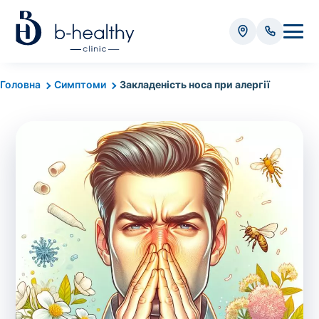
Аналізи
Головна
Симптоми
Закладеність носа при алергії
* Додатково оплачується (залежно від виду аналізу):
Вартість забору крові - 50 грн
Вартість забору біоматеріалу (крім крові) - від
35 грн
Всього:
0
грн
Попередній запис на дослідження не
потрібний. Виняток становлять мазки та