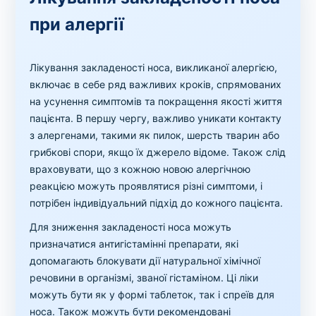
при алергії
Лікування закладеності носа, викликаної алергією,
включає в себе ряд важливих кроків, спрямованих
на усунення симптомів та покращення якості життя
пацієнта. В першу чергу, важливо уникати контакту
з алергенами, такими як пилок, шерсть тварин або
грибкові спори, якщо їх джерело відоме. Також слід
враховувати, що з кожною новою алергічною
реакцією можуть проявлятися різні симптоми, і
потрібен індивідуальний підхід до кожного пацієнта.
Для зниження закладеності носа можуть
призначатися антигістамінні препарати, які
допомагають блокувати дії натуральної хімічної
речовини в організмі, званої гістаміном. Ці ліки
можуть бути як у формі таблеток, так і спреїв для
носа. Також можуть бути рекомендовані