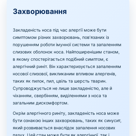
Захворювання
Закладеність носа під час алергії може бути
симптомом різних захворювань, пов’язаних із
порушенням роботи імунної системи та запаленням
слизових оболонок носа. Найпоширенішим станом,
в якому спостерігається подібний симптом, є
алергічний риніт. Він характеризується запаленням
носової слизової, викликаним впливом алергенів,
таких як пилок, пил, цвіль та шерсть тварин.
Супроводжується не лише закладеністю, але й
чіханням, свербінням, виділеннями з носа та
загальним дискомфортом.
Окрім алергічного риніту, закладеність носа може
бути ознакою інших захворювань, таких як синусит,
який розвивається внаслідок запалення носових
пазух. Цей стан може бути як алергічної, так і