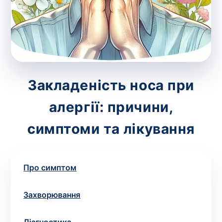
зіскрібки. Взяття біоматеріалу для них
виконує лікар – необхідий
запис до фахівця
.
Аналіз вдома
Зберегти
Закладеність носа при
алергії: причини,
Ваше ім'я
*
симптоми та лікування
Про симптом
Номер телефону
*
Захворювання