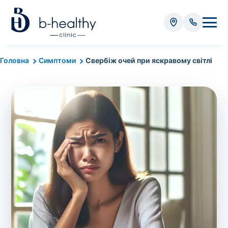
Аналізи
Головна
Симптоми
Свербіж очей при яскравому світлі
* Додатково оплачується (залежно від виду аналізу):
Вартість забору крові - 50 грн
Вартість забору біоматеріалу (крім крові) - від
35 грн
Всього:
0
грн
Попередній запис на дослідження не
потрібний. Виняток становлять мазки та