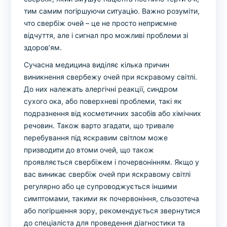
тим самим погіршуючи ситуацію. Важно розуміти,
что свербіж очей – це не просто неприємне
відчуття, але і сигнал про можливі проблеми зі
здоров’ям.
Сучасна медицина виділяє кілька причин
виникнення свербежу очей при яскравому світлі.
До них належать алергічні реакції, синдром
сухого ока, або поверхневі проблеми, такі як
подразнення від косметичних засобів або хімічних
речовин. Також варто згадати, що тривале
перебування під яскравим світлом може
призводити до втоми очей, що також
проявляється свербіжем і почервонінням. Якщо у
вас виникає свербіж очей при яскравому світлі
регулярно або це супроводжується іншими
симптомами, такими як почервоніння, сльозотеча
або погіршення зору, рекомендується звернутися
до спеціаліста для проведення діагностики та