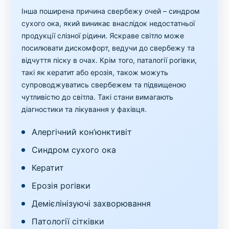
Інша поширена причина свербежу очей – синдром
сухого ока, який виникає внаслідок недостатньої
продукції слізної рідини. Яскраве світло може
посилювати дискомфорт, ведучи до свербежу та
відчуття піску в очах. Крім того, паталогії рогівки,
такі як кератит або ерозія, також можуть
супроводжуватись свербежем та підвищеною
чутливістю до світла. Такі стани вимагають
діагностики та лікування у фахівця.
Алергічний кон’юнктивіт
Синдром сухого ока
Кератит
Ерозія рогівки
Демієлінізуючі захворювання
Патології сітківки