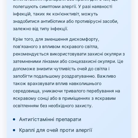
полегшують симптоми алергії. У разі наявності
інфекцій, таких як кон’юнктивіт, можуть
знадобитися антибіотики або противірусні засоби,
залежно від типу інфекції.
Крім того, для зменшення дискомфорту,
пов’язаного з впливом яскравого світла,
рекомендується використовувати захисні окуляри з
затемненими лінзами або сонцезахисні окуляри. Це
допоможе знизити чутливість очей до світла і
запобігти подальшому роздратуванню. Важливо
також враховувати вплив навколишнього
середовища, уникаючи тривалого перебування на
яскравому сонці або в приміщеннях з яскравим
освітленням без необхідного захисту.
Антигістамінні препарати
Краплі для очей проти алергії