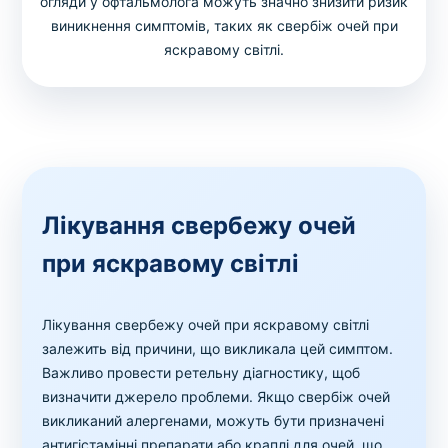
огляди у офтальмолога можуть значно знизити ризик
виникнення симптомів, таких як свербіж очей при
яскравому світлі.
Лікування свербежу очей
при яскравому світлі
Лікування свербежу очей при яскравому світлі
залежить від причини, що викликала цей симптом.
Важливо провести ретельну діагностику, щоб
визначити джерело проблеми. Якщо свербіж очей
викликаний алергенами, можуть бути призначені
антигістамінні препарати або краплі для очей, що