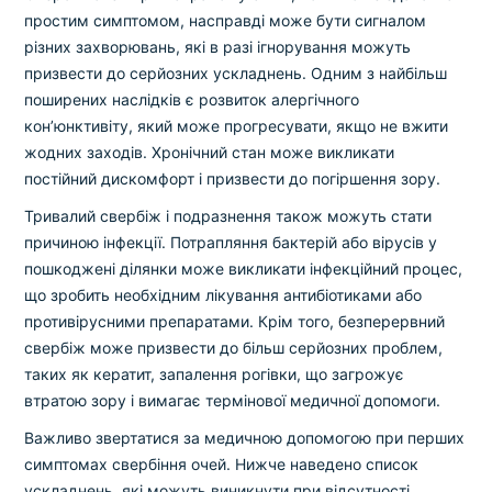
простим симптомом, насправді може бути сигналом
різних захворювань, які в разі ігнорування можуть
призвести до серйозних ускладнень. Одним з найбільш
поширених наслідків є розвиток алергічного
кон’юнктивіту, який може прогресувати, якщо не вжити
жодних заходів. Хронічний стан може викликати
постійний дискомфорт і призвести до погіршення зору.
Тривалий свербіж і подразнення також можуть стати
причиною інфекції. Потрапляння бактерій або вірусів у
пошкоджені ділянки може викликати інфекційний процес,
що зробить необхідним лікування антибіотиками або
противірусними препаратами. Крім того, безперервний
свербіж може призвести до більш серйозних проблем,
таких як кератит, запалення рогівки, що загрожує
втратою зору і вимагає термінової медичної допомоги.
Важливо звертатися за медичною допомогою при перших
симптомах свербіння очей. Нижче наведено список
ускладнень, які можуть виникнути при відсутності