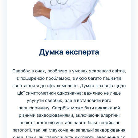
Думка експерта
Свербіж в очах, особливо в умовах яскравого світла,
є поширеною проблемою, з якою багато пацієнтів
звертаються до офтальмологів. Думка фахівців щодо
цієї симптоматики однозначна: важливо не лише
усунути свербіж, але й встановити його
першопричину. Свербіж може бути викликаний
різними захворюваннями, включаючи алергічні
реакції, кон’юнктивіт або навіть більш серйозні
патології, такі як глаукома чи запальні захворювання
очей. Тому, як стверджують експерти, звернення до