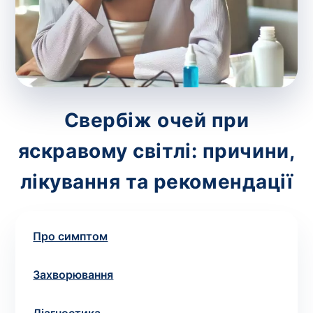
зіскрібки. Взяття біоматеріалу для них
виконує лікар – необхідий
запис до фахівця
.
Аналіз вдома
Зберегти
Свербіж очей при
яскравому світлі: причини,
Ваше ім'я
*
лікування та рекомендації
Про симптом
Номер телефону
*
Захворювання