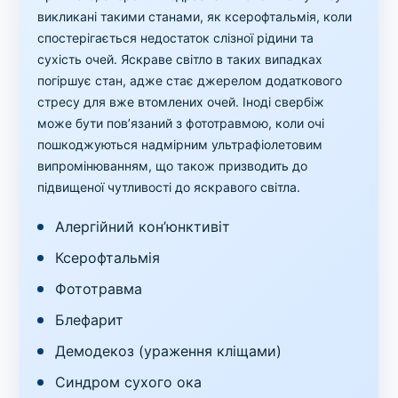
викликані такими станами, як ксерофтальмія, коли
спостерігається недостаток слізної рідини та
сухість очей. Яскраве світло в таких випадках
погіршує стан, адже стає джерелом додаткового
стресу для вже втомлених очей. Іноді свербіж
може бути пов’язаний з фототравмою, коли очі
пошкоджуються надмірним ультрафіолетовим
випромінюванням, що також призводить до
підвищеної чутливості до яскравого світла.
Алергійний кон’юнктивіт
Ксерофтальмія
Фототравма
Блефарит
Демодекоз (ураження кліщами)
Синдром сухого ока