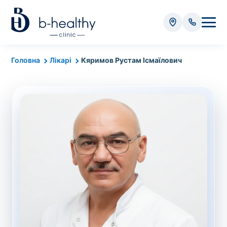
Аналізи
Головна
Лікарі
Кяримов Рустам Ісмаїлович
* Додатково оплачується (залежно від виду аналізу):
Вартість забору крові - 50 грн
Вартість забору біоматеріалу (крім крові) - від
35 грн
Всього:
0
грн
Попередній запис на дослідження не
потрібний. Виняток становлять мазки та