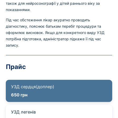
Вибрати клініку
також для нейросонографії у дітей раннього віку за
показаннями.
Під час обстеження лікар акуратно проводить
діагностику, пояснює батькам перебіг процедури та
Оформити замовлення
оформлює висновок. Якщо для конкретного виду УЗД
потрібна підготовка, адміністратор підкаже її під час
Якщо ви не знаєте, які аналізи вам необхідні,
запису.
запишіться до лікаря
на консультацію .
* Адміністрація клініки вживає всіх заходів для
Прайс
своєчасного оновлення розміщеного на сайті прайс-
листа. Проте, щоб уникнути можливих непорозумінь,
рекомендуємо уточнювати вартість та терміни
УЗД сердця(доплер)
виконання досліджень за телефонами, вказаними на
сайті.
650 грн
УЗД легенів