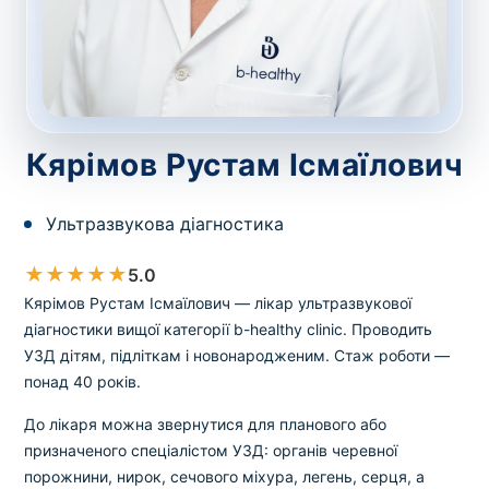
зіскрібки. Взяття біоматеріалу для них
виконує лікар – необхідий
запис до фахівця
.
Аналіз вдома
Кярімов Рустам Ісмаїлович
Зберегти
Ультразвукова діагностика
Ваше ім'я
*
★
★
★
★
★
5.0
Кярімов Рустам Ісмаїлович — лікар ультразвукової
діагностики вищої категорії b-healthy clinic. Проводить
УЗД дітям, підліткам і новонародженим. Стаж роботи —
Номер телефону
*
понад 40 років.
До лікаря можна звернутися для планового або
призначеного спеціалістом УЗД: органів черевної
порожнини, нирок, сечового міхура, легень, серця, а