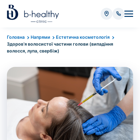
Аналізи
Головна
Напрями
Естетична косметологія
Здоров’я волосистої частини голови (випадіння
* Додатково оплачується (залежно від виду аналізу):
волосся, лупа, свербіж)
Вартість забору крові - 50 грн
Вартість забору біоматеріалу (крім крові) - від
35 грн
Всього:
0
грн
Попередній запис на дослідження не
потрібний. Виняток становлять мазки та