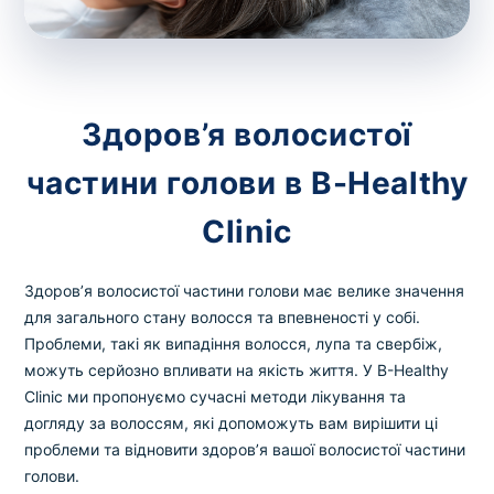
зіскрібки. Взяття біоматеріалу для них
виконує лікар – необхідий
запис до фахівця
.
Аналіз вдома
Здоров’я волосистої
Зберегти
частини голови в B-Healthy
Clinic
Ваше ім'я
*
Здоров’я волосистої частини голови має велике значення
для загального стану волосся та впевненості у собі.
Проблеми, такі як випадіння волосся, лупа та свербіж,
можуть серйозно впливати на якість життя. У B-Healthy
Номер телефону
*
Clinic ми пропонуємо сучасні методи лікування та
догляду за волоссям, які допоможуть вам вирішити ці
проблеми та відновити здоров’я вашої волосистої частини
голови.