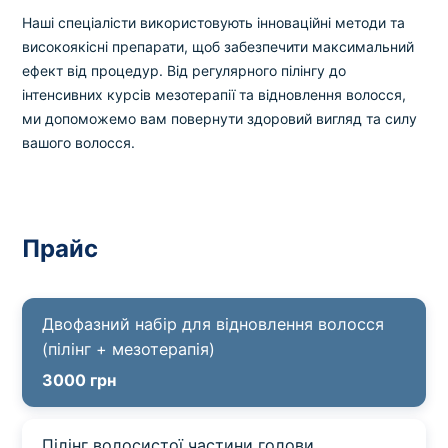
Вибрати клініку
Наші спеціалісти використовують інноваційні методи та
високоякісні препарати, щоб забезпечити максимальний
ефект від процедур. Від регулярного пілінгу до
інтенсивних курсів мезотерапії та відновлення волосся,
Оформити замовлення
ми допоможемо вам повернути здоровий вигляд та силу
вашого волосся.
Якщо ви не знаєте, які аналізи вам необхідні,
запишіться до лікаря
на консультацію .
Прайс
* Адміністрація клініки вживає всіх заходів для
своєчасного оновлення розміщеного на сайті прайс-
листа. Проте, щоб уникнути можливих непорозумінь,
рекомендуємо уточнювати вартість та терміни
Двофазний набір для відновлення волосся
виконання досліджень за телефонами, вказаними на
(пілінг + мезотерапія)
сайті.
3000 грн
Пілінг волосистої частини голови