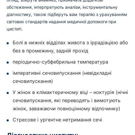
обстеження, інтерпретують аналізи, інструментальну
діагностику, також підберуть вам терапію з урахуванням
світових стандартів надання медичної допомоги при
циститі.
Болі в нижніх відділах живота з іррадіацією або
без в промежину, задній прохід
періодично-субфебрильна температура
імперативні сечовипускання (невідкладні
сечовипускання)
У жінок в клімактеричному віці – ноктурія (нічні
сечовипускання, які переводять і вимотують
жінок, заважаючи повноцінному відпочинку)
Стресове і ургентне нетримання сечі