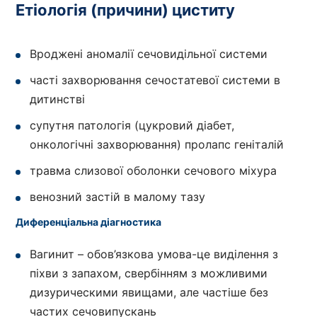
Етіологія (причини) циститу
Вроджені аномалії сечовидільної системи
часті захворювання сечостатевої системи в
дитинстві
супутня патологія (цукровий діабет,
онкологічні захворювання) пролапс геніталій
травма слизової оболонки сечового міхура
венозний застій в малому тазу
Диференціальна діагностика
Вагинит – обов’язкова умова-це виділення з
піхви з запахом, свербінням з можливими
дизурическими явищами, але частіше без
частих сечовипускань