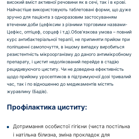
високий вміст активної речовини як в сечі, так і в крові.
Найчастіше використовують таблетовані форми, що дуже
зручно для пацієнта з одноразовим застосуванням
втечении доби (цефіксим з різними торговими назвами-
Цефікс, оптіцеф, сорцеф і т.д).Обов’язкова умова – повний
курс антибактеріальної терапії, не припиняти прийом при
поліпшенні самопочуття, в іншому випадку виробиться
резистентність мікроорганізму до даного антимікробному
препарату, і цистит недолікований перейде в стадію
рецидивуючого циститу. Чи не доведена ефективність
щодо прийому уросептиков в підтримуючої дозі тривалий
час, так і по відношенню до медикаментів містять
журавлину (Бадів).
Профілактика циститу:
Дотримання особистої гігієни (чиста постільна
і натільна білизна, зміна прокладок для