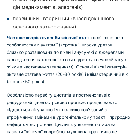
Вибрати клініку
дій медикаментів, алергенів)
первинний і вторинний (внаслідок іншого
основного захворювання)
Оформити замовлення
Частіше хворіють особи жіночої статі
і пов’язано це з
особливостями анатомії (коротка і широка уретра,
Якщо ви не знаєте, які аналізи вам необхідні,
близько розташована до піхви і анусу-які є джерелами
запишіться до лікаря
на консультацію .
надходження патогенної флори в уретру і сечовий міхур
жінки з наступним запаленням). Основні вікові категорії-
активне статеве життя (20-30 років) і клімактеричний вік
* Адміністрація клініки вживає всіх заходів для
своєчасного оновлення розміщеного на сайті прайс-
(старше 50 років).
листа. Проте, щоб уникнути можливих непорозумінь,
рекомендуємо уточнювати вартість та терміни
Особливістю перебігу циститів в постменопаузі є
виконання досліджень за телефонами, вказаними на
рецидивний і довгостроково протікає процес важко
сайті.
піддається лікуванню і як правило пов’язаний з
атрофічними змінами в урогенітальному тракті і природно
дефіцитом естрогенів. Цистит з упевненістю можна
назвати “жіночої” хворобою, мужщина практично не