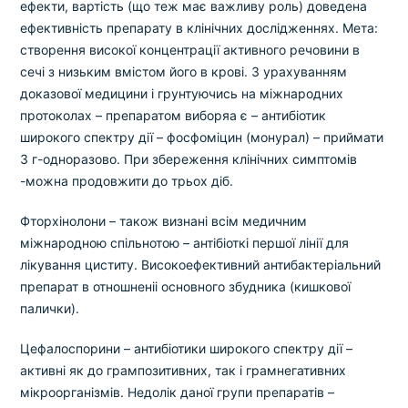
ефекти, вартість (що теж має важливу роль) доведена
ефективність препарату в клінічних дослідженнях.
Мета:
створення високої концентрації активного речовини в
сечі з низьким вмістом його в крові. З урахуванням
доказової медицини і грунтуючись на міжнародних
протоколах –
препаратом виборяа є – антибіотик
широкого спектру дії – фосфоміцин (монурал) – приймати
3 г-одноразово. При збереження клінічних симптомів
-можна продовжити до трьох діб.
Фторхінолони – також визнані всім медичним
міжнародною спільнотою – антібіоткі першої лінії для
лікування циститу. Високоефективний антибактеріальний
препарат в отношненіі основного збудника (кишкової
палички).
Цефалоспорини – антибіотики широкого спектру дії –
активні як до грампозитивних, так і грамнегативних
мікроорганізмів. Недолік даної групи препаратів –