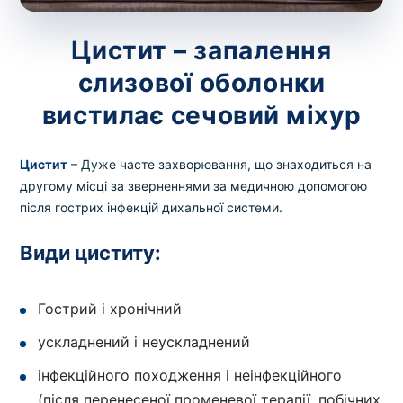
зіскрібки. Взяття біоматеріалу для них
виконує лікар – необхідий
запис до фахівця
.
Цистит – запалення
слизової оболонки
Аналіз вдома
вистилає сечовий міхур
Зберегти
Цистит
– Дуже часте захворювання, що знаходиться на
другому місці за зверненнями за медичною допомогою
після гострих інфекцій дихальної системи.
Ваше ім'я
*
Види циститу:
Гострий і хронічний
Номер телефону
*
ускладнений і неускладнений
інфекційного походження і неінфекційного
(після перенесеної променевої терапії, побічних