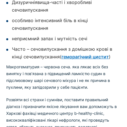
Дизуричніявища-часті і хворобливі
сечовипускання
особливо інтенсивний біль в кінці
сечовипускання
неприємний запах і мутність сечі
Часто – сечовипускання з домішкою крові в
кінці сечовипускання(
геморагічний цистит
)
Макрогематурия – червона сеча. яка лякає всіх без
винятку і пов’язана з підвищений ламкістю судин в
підслизовому шарі сечового міхура і не як причина в
пухлини, яку запідозрили у себе пацієнти.
Розвіяти всі страхи і сумніви, поставити правильний
діагноз і призначити якісне лікування вам допоможуть в
Харкові фахівці медичного центру b-healthy-clinic,
висококваліфіковані лікарі нефрологи, які проведуть
огляд, зберуть анамнез, призначать додаткові