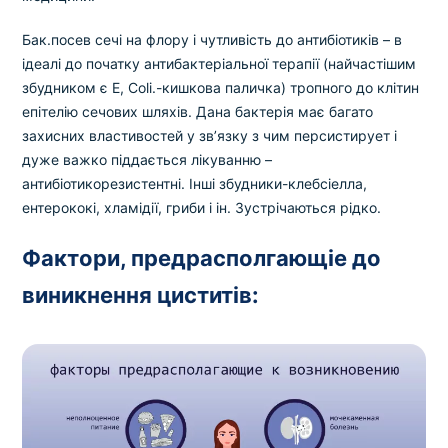
Бак.посев сечі на флору і чутливість до антибіотиків – в
ідеалі до початку антибактеріальної терапії (найчастішим
збудником є ​​E, Coli.-кишкова паличка) тропного до клітин
епітелію сечових шляхів. Дана бактерія має багато
захисних властивостей у зв’язку з чим персистирует і
дуже важко піддається лікуванню –
антибіотикорезистентні. Інші збудники-клебсіелла,
ентерококі, хламідії, гриби і ін. Зустрічаються рідко.
Фактори, предрасполгающіе до
виникнення циститів: