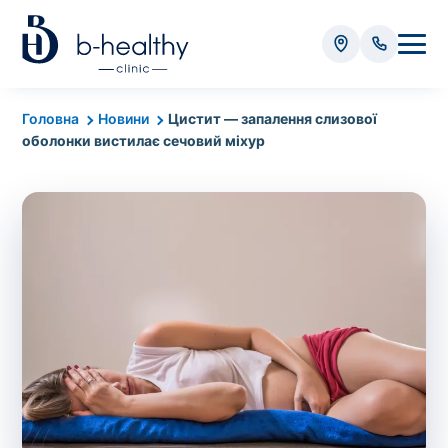
Аналізи
Головна
Новини
Цистит — запалення слизової
оболонки вистилає сечовий міхур
* Додатково оплачується (залежно від виду аналізу):
Вартість забору крові - 50 грн
Вартість забору біоматеріалу (крім крові) - від
35 грн
Всього:
0
грн
Попередній запис на дослідження не
потрібний. Виняток становлять мазки та