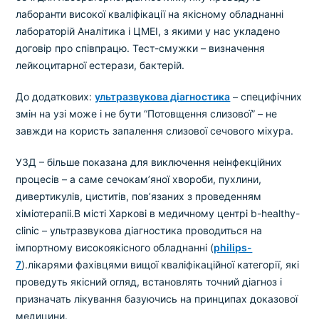
лаборанти високої кваліфікації на якісному обладнанні
лабораторій Аналітика і ЦМЕІ, з якими у нас укладено
договір про співпрацю. Тест-смужки – визначення
лейкоцитарної естерази, бактерій.
До додаткових:
ультразвукова діагностика
– специфічних
змін на узі може і не бути “Потовщення слизової” – не
завжди на користь запалення слизової сечового міхура.
УЗД – більше показана для виключення неінфекційних
процесів – а саме сечокам’яної хвороби, пухлини,
дивертикулів, циститів, пов’язаних з проведенням
хіміотерапіі.В місті Харкові в медичному центрі b-healthy-
clinic – ультразвукова діагностика проводиться на
імпортному високоякісного обладнанні (
philips-
7
).лікарями фахівцями вищої кваліфікаційної категорії, які
проведуть якісний огляд, встановлять точний діагноз і
призначать лікування базуючись на принципах доказової
медицини.