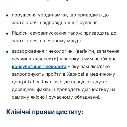
порушення уродинаміки, що приводить до
застою сечі і відповідно її інфікування
Рідкісні сечовипускання також призводять до
застою сечі в сечовому міхурі
захворювання гінекологічні (вагініти, запалення
яєчників-аднексити) у зв’язку з чим необхідна
консультація гінеколога
– яку вам люб’язно
запропонують пройти в Харкові в медичному
центрі-b-healthy clinic- де працюють дуже
досвідчені фахівці і проводять діагностику на
самому якісно і сучасному обладнанні.
Клінічні прояви циститу: